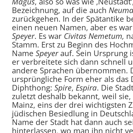
Magus
, also so was wie ‚Neustadt‘
Bezeichnung, auf die auch
Neum
zurückgehen. In der Spätantike 
einen neuen Namen, aber es war
Speyer
. Es war
Civitas Nemetum,
na
Stamm. Erst zu Beginn des Hochm
Name
Speyer
auf. Sein Ursprung i
er verbreitete sich dann schnell 
andere Sprachen übernommen. D
ursprüngliche Form eher als das
Diphthong:
Spire
,
Espira
. Die Stad
zuletzt deshalb bekannt, weil si
Mainz, eins der drei wichtigsten 
jüdischen Besiedlung in Deutsch
Name der Stadt hat dann auch se
hinterlassen, wo man ihn nicht v