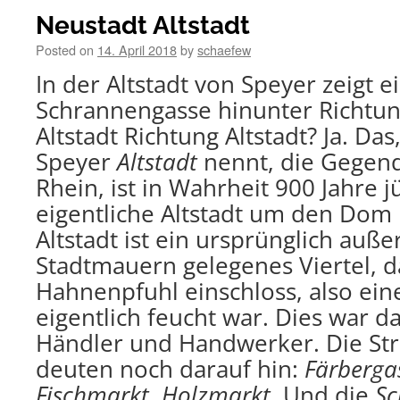
Neustadt Altstadt
Posted on
14. April 2018
by
schaefew
In der Altstadt von Speyer zeigt ei
Schrannengasse hinunter Richtu
Altstadt Richtung Altstadt? Ja. Da
Speyer
Altstadt
nennt, die Gegen
Rhein, ist in Wahrheit 900 Jahre j
eigentliche Altstadt um den Dom
Altstadt ist ein ursprünglich auße
Stadtmauern gelegenes Viertel, 
Hahnenpfuhl einschloss, also ein
eigentlich feucht war. Dies war da
Händler und Handwerker. Die S
deuten noch darauf hin:
Färberga
Fischmarkt
,
Holzmarkt
. Und die
S