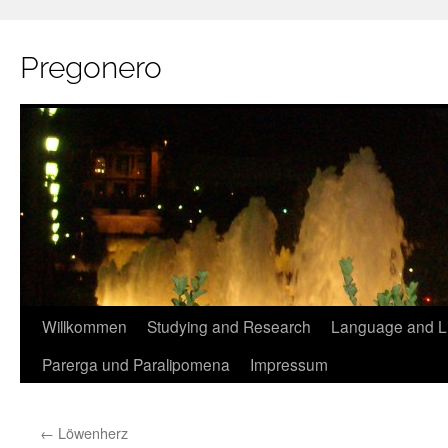
Pregonero
Skip
Willkommen
Studying and Research
Language and Li
to
Parerga und Paralipomena
Impressum
content
←
Löwenherz