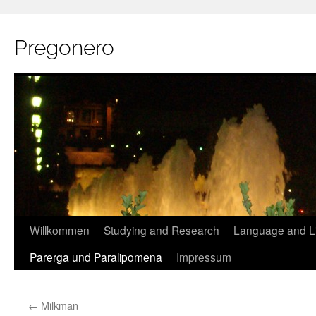
Pregonero
Skip
Willkommen
Studying and Research
Language and Li
to
Parerga und Paralipomena
Impressum
content
←
Milkman