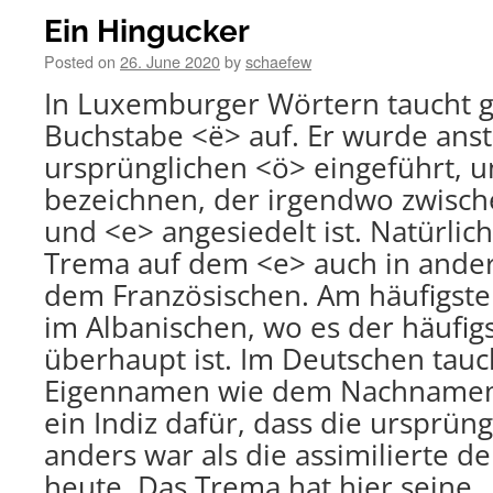
Ein Hingucker
Posted on
26. June 2020
by
schaefew
In Luxemburger Wörtern taucht g
Buchstabe <ë> auf. Er wurde anst
ursprünglichen <ö> eingeführt, u
bezeichnen, der irgendwo zwisc
und <e> angesiedelt ist. Natürlich
Trema auf dem <e> auch in ande
dem Französischen. Am häufigsten
im Albanischen, wo es der häufig
überhaupt ist. Im Deutschen tauc
Eigennamen wie dem Nachname
ein Indiz dafür, dass die ursprün
anders war als die assimilierte 
heute. Das Trema hat hier seine „