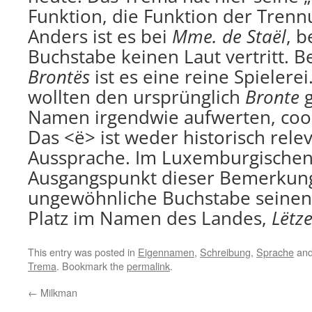
Funktion, die Funktion der Trenn
Anders ist es bei
Mme. de Sta
ë
l
, b
Buchstabe keinen Laut vertritt. B
Bront
ë
s
ist es eine reine Spielere
wollten den ursprünglich
Bronte
g
Namen irgendwie aufwerten, cool
Das <ë> ist weder historisch rele
Aussprache. Im Luxemburgische
Ausgangspunkt dieser Bemerkung
ungewöhnliche Buchstabe seinen
Platz im Namen des Landes,
L
ë
tz
This entry was posted in
Eigennamen
,
Schreibung
,
Sprache
and
Trema
. Bookmark the
permalink
.
←
Milkman