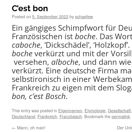
C’est bon
Posted on
5. September 2022
by
schaefew
Ein gängiges Schimpfwort für De
Französischen ist
boche
. Das Wort
caboche
, ‘Dickschädel’, ‘Holzkopf
boche
verkürzt und mit der Vorsi
versehen,
alboche
, und dann wi
verkürzt. Eine deutsche Firma ma
selbstironisch in einer Werbeka
Frankreich zu eigen mit dem Slo
bon, c’est Bosch
.
This entry was posted in
Eigennamen
,
Etymologie
,
Gesellschaft
Deutschland
,
Frankreich
,
Französisch
. Bookmark the
permalink
.
←
Mann, oh man!
Der Unt