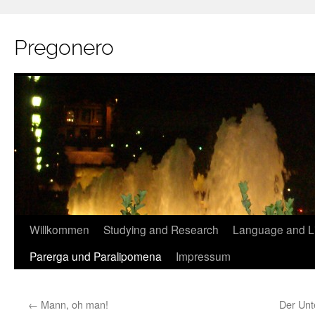
Pregonero
Skip
Willkommen
Studying and Research
Language and Li
to
Parerga und Paralipomena
Impressum
content
←
Mann, oh man!
Der Unt