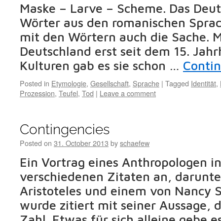
Maske – Larve – Scheme. Das Deuts
Wörter aus den romanischen Sprac
mit den Wörtern auch die Sache. 
Deutschland erst seit dem 15. Jahr
Kulturen gab es sie schon …
Conti
Posted in
Etymologie
,
Gesellschaft
,
Sprache
|
Tagged
Identität
,
Prozession
,
Teufel
,
Tod
|
Leave a comment
Contingencies
Posted on
31. October 2013
by
schaefew
Ein Vortrag eines Anthropologen in
verschiedenen Zitaten an, darunt
Aristoteles und einem von Nancy Si
wurde zitiert mit seiner Aussage, di
Zahl. Etwas für sich alleine gebe e