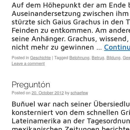
Auf dem Höhepunkt der am Ende b
Auseinandersetzung zwischen ihm
stürzte sich Gaius Grachus in den 
Feinden zu entkommen. Am andere
seine Anhänger. Grachus, wissend,
nicht mehr zu gewinnen …
Contin
Posted in
Geschichte
|
Tagged
Belohnung
,
Betrug
,
Bildung
,
Gew
Leave a comment
Preguntón
Posted on
20. October 2012
by
schaefew
Buñuel war nach seiner Übersiedl
konsterniert von dem schnellen Gri
Lateinamerika an der Tagesordnun
mexikanischen Zeitungen berichte