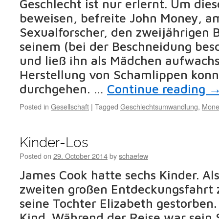
Geschlecht ist nur erlernt. Um die
beweisen, befreite John Money, a
Sexualforscher, den zweijährigen 
seinem (bei der Beschneidung besc
und ließ ihn als Mädchen aufwach
Herstellung von Schamlippen konn
durchgehen. …
Continue reading
Posted in
Gesellschaft
|
Tagged
Geschlechtsumwandlung
,
Mone
Kinder-Los
Posted on
29. October 2014
by
schaefew
James Cook hatte sechs Kinder. Als
zweiten großen Entdeckungsfahrt
seine Tochter Elizabeth gestorben.
Kind. Während der Reise war sein