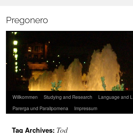
Pregonero
Skip
Willkommen
Studying and Research
Language and Li
to
Parerga und Paralipomena
Impressum
content
Tod
Tag Archives: