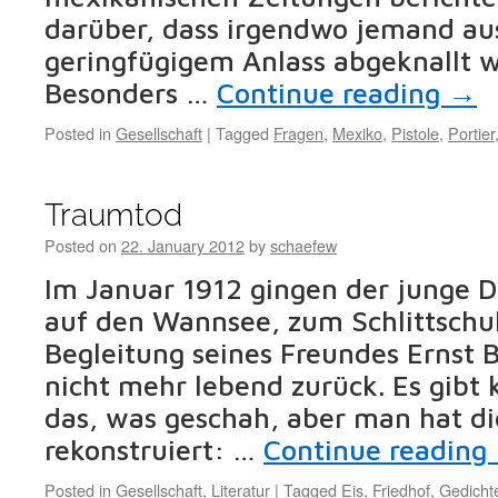
darüber, dass irgendwo jemand au
geringfügigem Anlass abgeknallt 
Besonders …
Continue reading
→
Posted in
Gesellschaft
|
Tagged
Fragen
,
Mexiko
,
Pistole
,
Portier
Traumtod
Posted on
22. January 2012
by
schaefew
Im Januar 1912 gingen der junge 
auf den Wannsee, zum Schlittschuh
Begleitung seines Freundes Ernst 
nicht mehr lebend zurück. Es gibt 
das, was geschah, aber man hat di
rekonstruiert: …
Continue reading
Posted in
Gesellschaft
,
Literatur
|
Tagged
Eis
,
Friedhof
,
Gedicht