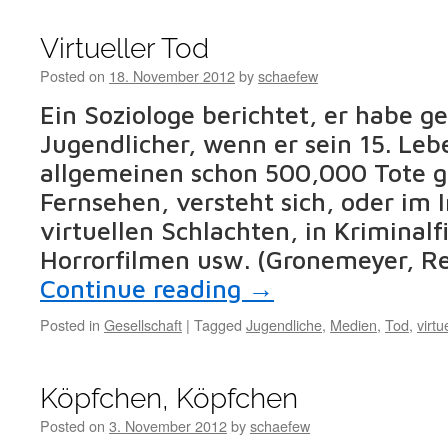
Virtueller Tod
Posted on
18. November 2012
by
schaefew
Ein Soziologe berichtet, er habe ge
Jugendlicher, wenn er sein 15. Leb
allgemeinen schon 500,000 Tote g
Fernsehen, versteht sich, oder im I
virtuellen Schlachten, in Kriminalf
Horrorfilmen usw. (Gronemeyer, R
Continue reading
→
Posted in
Gesellschaft
|
Tagged
Jugendliche
,
Medien
,
Tod
,
virtue
Köpfchen, Köpfchen
Posted on
3. November 2012
by
schaefew