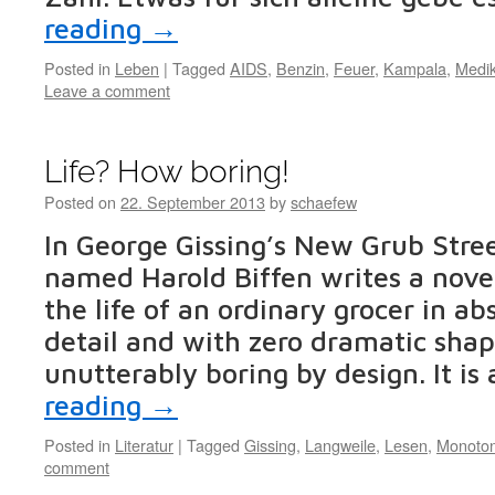
reading
→
Posted in
Leben
|
Tagged
AIDS
,
Benzin
,
Feuer
,
Kampala
,
Medi
Leave a comment
Life? How boring!
Posted on
22. September 2013
by
schaefew
In George Gissing’s New Grub Stree
named Harold Biffen writes a nove
the life of an ordinary grocer in abs
detail and with zero dramatic shap
unutterably boring by design. It i
reading
→
Posted in
Literatur
|
Tagged
Gissing
,
Langweile
,
Lesen
,
Monoton
comment