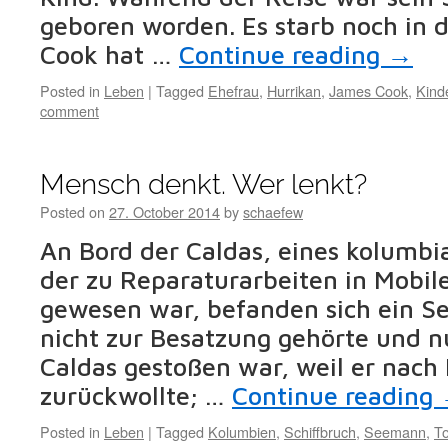
geboren worden. Es starb noch in 
Cook hat …
Continue reading
→
Posted in
Leben
|
Tagged
Ehefrau
,
Hurrikan
,
James Cook
,
Kind
comment
Mensch denkt. Wer lenkt?
Posted on
27. October 2014
by
schaefew
An Bord der Caldas, eines kolumbi
der zu Reparaturarbeiten in Mobil
gewesen war, befanden sich ein S
nicht zur Besatzung gehörte und nu
Caldas gestoßen war, weil er nach
zurückwollte; …
Continue reading
Posted in
Leben
|
Tagged
Kolumbien
,
Schiffbruch
,
Seemann
,
T