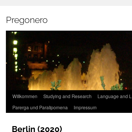
Pregonero
Skip
Willkommen
Studying and Research
Language and Li
to
Parerga und Paralipomena
Impressum
content
Berlin (2020)