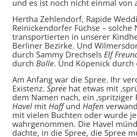
und es ist noch nicht einmal von
Hertha Zehlendorf, Rapide Weddi
Reinickendorfer Füchse – solch
transportierten in unserer Kindh
Berliner Bezirke. Und Wilmersdo
durch Sammy Drechsels
Elf Freun
durch
Bolle
. Und Köpenick durch
Am Anfang war die Spree. Ihr ver
Existenz.
Spree
hat etwas mit ‚sprüh
dem Namen nach, ein ‚spritziger F
Havel
mit
Haff
und
Hafen
verwandt
mit vielen Buchten oder wurde je
wahrgenommen. Die Havel mündet
dachte, in die Spree, die Spree m