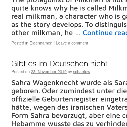
quite knows why he is called Milkm
real milkman, a character who is 
as the story develops. To distingu
other milkman, he …
Continue rea
Posted in
Eigennamen
|
Leave a comment
Gibt es im Deutschen nicht
Posted on
23. November 2019
by
schaefew
Sahra Wagenknecht wurde als Sa
geboren. Oder zumindest unter d
offizielle Geburtenregister eingetr
hätte, wegen des iranischen Vaters
Form Sahra bevorzugt, aber eine c
Hebamme wusste das zu verhinde