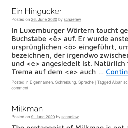
Ein Hingucker
Posted on
26. June 2020
by
schaefew
In Luxemburger Wörtern taucht ge
Buchstabe <ë> auf. Er wurde anste
ursprünglichen <ö> eingeführt, um
bezeichnen, der irgendwo zwisch
und <e> angesiedelt ist. Natürlich 
Trema auf dem <e> auch …
Conti
Posted in
Eigennamen
,
Schreibung
,
Sprache
|
Tagged
Albanisc
comment
Milkman
Posted on
9. June 2020
by
schaefew
The protagonist of Milkman is not