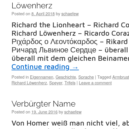
Löwenherz
Posted on
8. April 2018
by
schaefew
Richard the Lionheart – Richard C
Richard Löwenherz – Ricardo Cora
Ριχάρδος ο Λεοντόκαρδος – Rikard
Ричард Львиное Сердце – überall 
überall mit dem gleichen Beiname
Continue reading
→
Posted in
Eigennamen
,
Geschichte
,
Sprache
|
Tagged
Armbrus
Richard Löwenherz
,
Speyer
,
Trifels
|
Leave a comment
Verbürgter Name
Posted on
19. June 2016
by
schaefew
Von Homer weiß man nicht viel, a