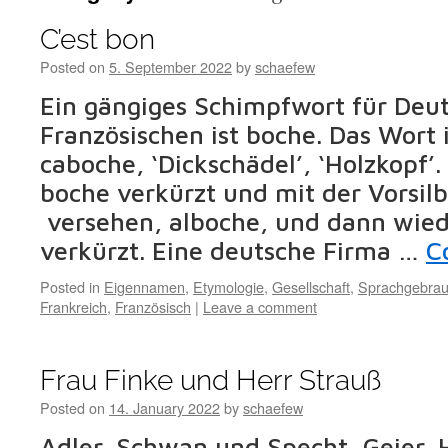
C’est bon
Posted on
5. September 2022
by
schaefew
Ein gängiges Schimpfwort für Deu
Französischen ist boche. Das Wort 
caboche, ‘Dickschädel’, ‘Holzkopf’
boche verkürzt und mit der Vorsilbe
versehen, alboche, und dann wie
verkürzt. Eine deutsche Firma …
C
Posted in
Eigennamen
,
Etymologie
,
Gesellschaft
,
Sprachgebra
Frankreich
,
Französisch
|
Leave a comment
Frau Finke und Herr Strauß
Posted on
14. January 2022
by
schaefew
Adler, Schwan und Specht, Geier,