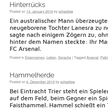
Hinterrücks
Posted on
13. January 2016
by
schaefew
Ein australischer Mann überzeugte 
neugeborene Tochter Lanesra zu n
sagte nach einigem Zögern zu, oh
hinter dem Namen steckte: Ihr Ma
FC Arsenal.
Posted in
Eigennamen
,
Leben
,
Sprache
|
Tagged
Arsenal
,
Pali
Hammelherde
Posted on
6. December 2015
by
schaefew
Bei Eintracht Trier steht ein Spi
auf dem Feld, beim Gegner ein Sp
Faisthammel. Hammel schießt ein 