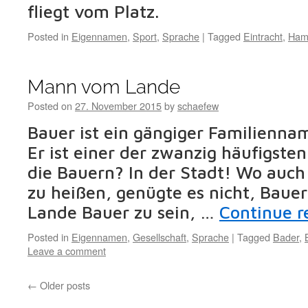
fliegt vom Platz.
Posted in
Eigennamen
,
Sport
,
Sprache
|
Tagged
Eintracht
,
Ham
Mann vom Lande
Posted on
27. November 2015
by
schaefew
Bauer ist ein gängiger Familienna
Er ist einer der zwanzig häufigst
die Bauern? In der Stadt! Wo auc
zu heißen, genügte es nicht, Bauer
Lande Bauer zu sein, …
Continue 
Posted in
Eigennamen
,
Gesellschaft
,
Sprache
|
Tagged
Bader
,
Leave a comment
←
Older posts