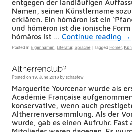
entgegen der landläufigen Auffass
Namen, seinen Künstlername soz
erklären. Ein hómāron ist ein ‘Pfand
und hómēron ist die ionische Form 
hómāros ist …
Continue reading
→
Posted in
Eigennamen
,
Literatur
,
Sprache
|
Tagged
Homer
,
Kün
Altherrenclub?
Posted on
19. June 2016
by
schaefew
Marguerite Yourcenar wurde als ers
Académie Française aufgenommen
konservative, wenn auch prestiget
Altherrenversammlung. Als der Vo
wurde, gab es einen Aufruhr. Fast a
Mitglieder waren dagegen. Es wurd