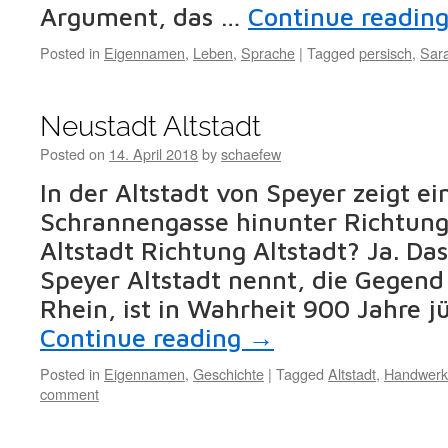
Argument, das …
Continue readin
Posted in
Eigennamen
,
Leben
,
Sprache
|
Tagged
persisch
,
Sar
Neustadt Altstadt
Posted on
14. April 2018
by
schaefew
In der Altstadt von Speyer zeigt ei
Schrannengasse hinunter Richtung 
Altstadt Richtung Altstadt? Ja. Da
Speyer Altstadt nennt, die Gegen
Rhein, ist in Wahrheit 900 Jahre j
Continue reading
→
Posted in
Eigennamen
,
Geschichte
|
Tagged
Altstadt
,
Handwerk
comment