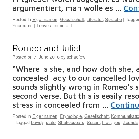
argumentiert, man wolle es …
Con
Posted in
Eigennamen
,
Gesellschaft
,
Literatur
,
Sprache
|
Tagge
Yourcenar
|
Leave a comment
Romeo and Juliet
Posted on
7. June 2016
by
schaefew
“Where is she, and how doth she,
concealed lady to our cancelled lo
sounds slightly wrong in Romeo’s s
second verse. But this is easily res
stress in concealed from …
Continu
Posted in
Eigennamen
,
Etymologie
,
Gesellschaft
,
Kommunikati
|
Tagged
bawdy
,
plate
,
Shakespeare
,
Susan
,
thou
,
you
,
Zounds