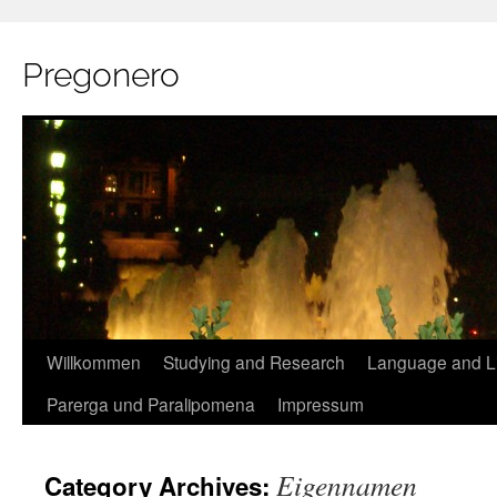
Pregonero
Skip
Willkommen
Studying and Research
Language and Li
to
Parerga und Paralipomena
Impressum
content
Eigennamen
Category Archives: