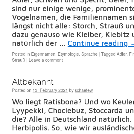
sind nur einige wenige, prominent
Vogelnamen, die Familiennamen si
längst nicht alle: Storch, Strauß u
dazu genauso wie Kleiber, Kiebitz
natürlich der …
Continue reading
Posted in
Eigennamen
,
Etymologie
,
Sprache
|
Tagged
Adler
,
Fi
Strauß
|
Leave a comment
Altbekannt
Posted on
13. February 2021
by
schaefew
Wo liegt Ratisbona? Und wo Keul
Lyypekki, Chociebuz, Stoccarda un
die? Alle in Deutschland natürlich
Herbipolis. So, wie wir ausländis