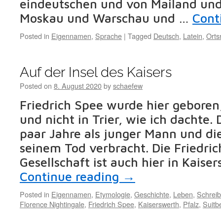
eindeutschen und von Mailand und
Moskau und Warschau und …
Cont
Posted in
Eigennamen
,
Sprache
|
Tagged
Deutsch
,
Latein
,
Ort
Auf der Insel des Kaisers
Posted on
8. August 2020
by
schaefew
Friedrich Spee wurde hier geboren,
und nicht in Trier, wie ich dachte. 
paar Jahre als junger Mann und die
seinem Tod verbracht. Die Friedri
Gesellschaft ist auch hier in Kaise
Continue reading
→
Posted in
Eigennamen
,
Etymologie
,
Geschichte
,
Leben
,
Schrei
Florence Nightingale
,
Friedrich Spee
,
Kaiserswerth
,
Pfalz
,
Suitb