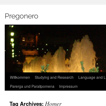
Pregonero
Skip
Willkommen
Studying and Research
Language and Li
to
Parerga und Paralipomena
Impressum
content
Homer
Tag Archives: