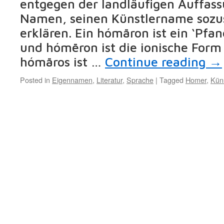
entgegen der landläufigen Auffass
Namen, seinen Künstlername soz
erklären. Ein hómāron ist ein ‘Pfand
und hómēron ist die ionische Form 
hómāros ist …
Continue reading
→
Posted in
Eigennamen
,
Literatur
,
Sprache
|
Tagged
Homer
,
Kün