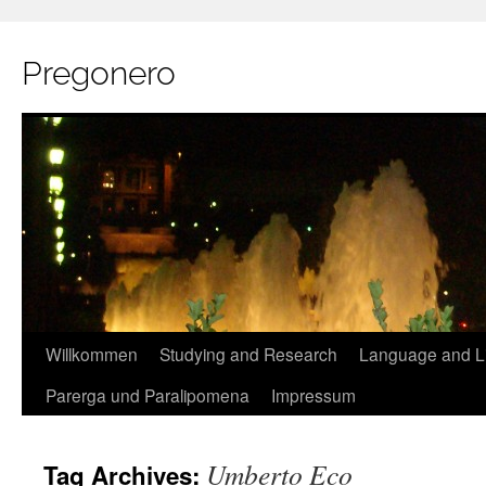
Pregonero
Skip
Willkommen
Studying and Research
Language and Li
to
Parerga und Paralipomena
Impressum
content
Umberto Eco
Tag Archives: