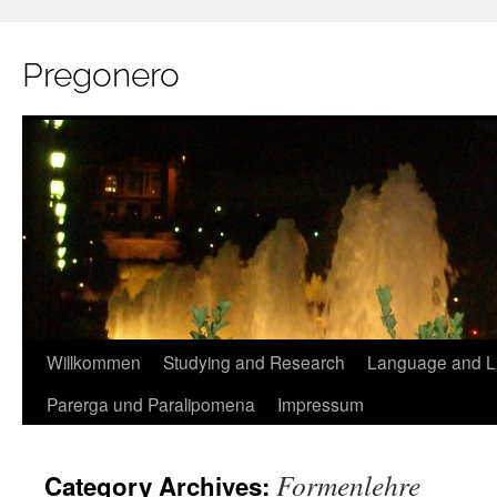
Pregonero
Skip
Willkommen
Studying and Research
Language and Li
to
Parerga und Paralipomena
Impressum
content
Formenlehre
Category Archives: