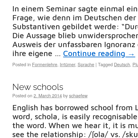
In einem Seminar sagte einmal ein
Frage, wie denn im Deutschen der 
Substantiven gebildet werde: “Dur
Die Aussage blieb unwidersprochen
Ausweis der unfassbaren Ignoranz
ihre eigene …
Continue reading
→
Posted in
Formenlehre
,
Irrtümer
,
Sprache
|
Tagged
Deutsch
,
Pl
New schools
Posted on
2. March 2014
by
schaefew
English has borrowed school from L
word, schola, is easily recognisabl
the word. When we hear it, it is mu
see the relationship: /∫ola/ vs. /sku