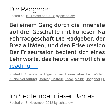
Die Radgeber
Posted on
10. December 2012
by
schaefew
Bei einem Gang durch die Innenstad
auf drei Geschäfte mit kuriosen 
Fahrradgeschäft Die Radgeber, de
Brezialitäten, und den Friseursalon
Der Friseursalon bedient sich eine
Lehnworts, das heute vermutlich
reading
→
Posted in
Aussprache
,
Eigennamen
,
Formenlehre
,
Lehnwörter
,
Auslautverhärtung
,
Barbier
,
Coiffeur
,
Frisör
,
Mainz
,
Radgeber
|
L
Im September diesen Jahres
Posted on
6. November 2012
by
schaefew