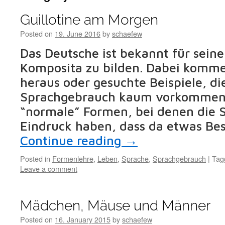
Guillotine am Morgen
Posted on
19. June 2016
by
schaefew
Das Deutsche ist bekannt für seine 
Komposita zu bilden. Dabei komm
heraus oder gesuchte Beispiele, di
Sprachgebrauch kaum vorkommen,
“normale” Formen, bei denen die 
Eindruck haben, dass da etwas Be
Continue reading
→
Posted in
Formenlehre
,
Leben
,
Sprache
,
Sprachgebrauch
|
Tag
Leave a comment
Mädchen, Mäuse und Männer
Posted on
16. January 2015
by
schaefew