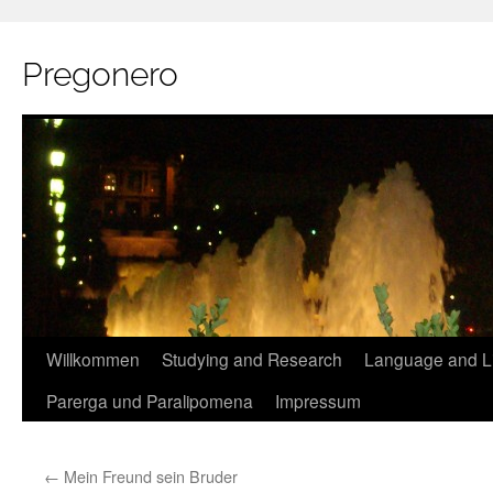
Pregonero
Skip
Willkommen
Studying and Research
Language and Li
to
Parerga und Paralipomena
Impressum
content
←
Mein Freund sein Bruder