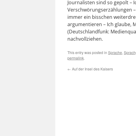
Journalisten sind so gepolt – 
Verschwörungserzählungen – 
immer ein bisschen weiterdreh
argumentieren – Ich glaube, 
(Deutschlandfunk: Medienquar
nachvollziehen.
This entry was posted in
Sprache
,
Sprach
permalink
.
←
Auf der Insel des Kaisers