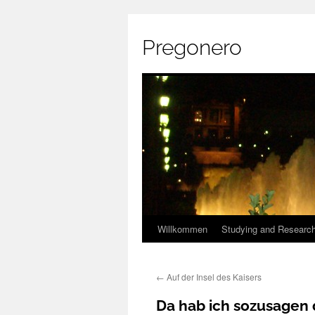
Pregonero
Skip
Willkommen
Studying and Researc
to
←
Auf der Insel des Kaisers
content
Da hab ich sozusagen 