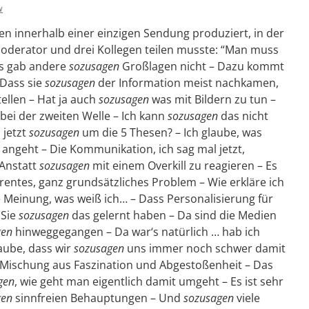
w
en innerhalb einer einzigen Sendung produziert, in der
Moderator und drei Kollegen teilen musste: “Man muss
s gab andere
sozusagen
Großlagen nicht – Dazu kommt
Dass sie
sozusagen
der Information meist nachkamen,
tellen – Hat ja auch
sozusagen
was mit Bildern zu tun –
bei der zweiten Welle – Ich kann
sozusagen
das nicht
 jetzt
sozusagen
um die 5 Thesen? – Ich glaube, was
angeht – Die Kommunikation, ich sag mal jetzt,
 Anstatt
sozusagen
mit einem Overkill zu reagieren – Es
rentes, ganz grundsätzliches Problem – Wie erkläre ich
e Meinung, was weiß ich… – Dass Personalisierung für
 Sie
sozusagen
das gelernt haben – Da sind die Medien
gen
hinweggegangen – Da war‘s natürlich … hab ich
aube, dass wir
sozusagen
uns immer noch schwer damit
Mischung aus Faszination und Abgestoßenheit – Das
gen
, wie geht man eigentlich damit umgeht – Es ist sehr
gen
sinnfreien Behauptungen – Und
sozusagen
viele