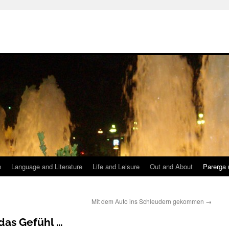
h
Language and Literature
Life and Leisure
Out and About
Parerga 
Mit dem Auto ins Schleudern gekommen
→
das Gefühl …