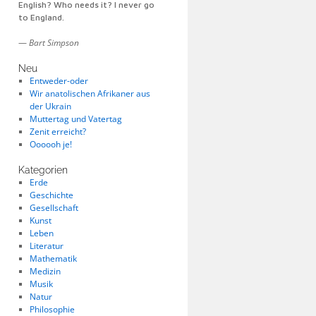
English? Who needs it? I never go
to England.
—
Bart Simpson
Neu
Entweder-oder
Wir anatolischen Afrikaner aus
der Ukrain
Muttertag und Vatertag
Zenit erreicht?
Oooooh je!
Kategorien
Erde
Geschichte
Gesellschaft
Kunst
Leben
Literatur
Mathematik
Medizin
Musik
Natur
Philosophie