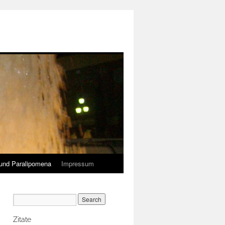
und Paralipomena
Impressum
Zitate