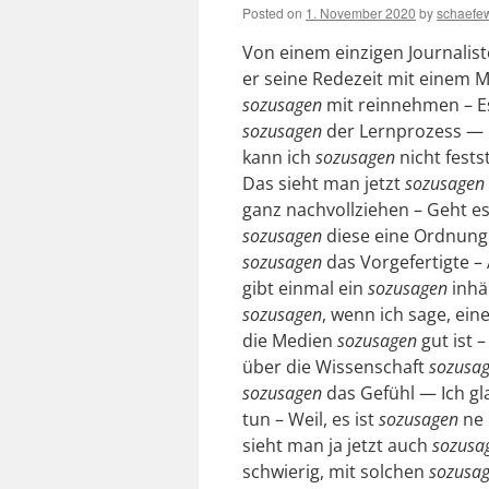
Posted on
1. November 2020
by
schaefe
Von einem einzigen Journalist
er seine Redezeit mit einem 
sozusagen
mit reinnehmen – E
sozusagen
der Lernprozess — 
kann ich
sozusagen
nicht fests
Das sieht man jetzt
sozusagen
ganz nachvollziehen – Geht es
sozusagen
diese eine Ordnung 
sozusagen
das Vorgefertigte –
gibt einmal ein
sozusagen
inhä
sozusagen
, wenn ich sage, ein
die Medien
sozusagen
gut ist –
über die Wissenschaft
sozusa
sozusagen
das Gefühl — Ich gl
tun – Weil, es ist
sozusagen
ne 
sieht man ja jetzt auch
sozusa
schwierig, mit solchen
sozusa