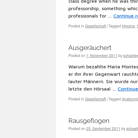
class degree when he was thir
professorship, something which
professionals for …
Continue 
Posted in
Gesellschaft
|
Tagged
Higgins
,
Ausgeräuchert
Posted on
1. November 2011
by
schaefe
Warum bezahlte Maria Montesso
er ihn ihrer Gegenwart rauchte
lauter Männern. Sie wurde nur
letzte den Hörsaal …
Continu
Posted in
Gesellschaft
|
Tagged
Anatonm
Rausgeflogen
Posted on
25. September 2011
by
schae