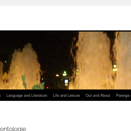
h
Language and Literature
Life and Leisure
Out and About
Parerga 
äontologie