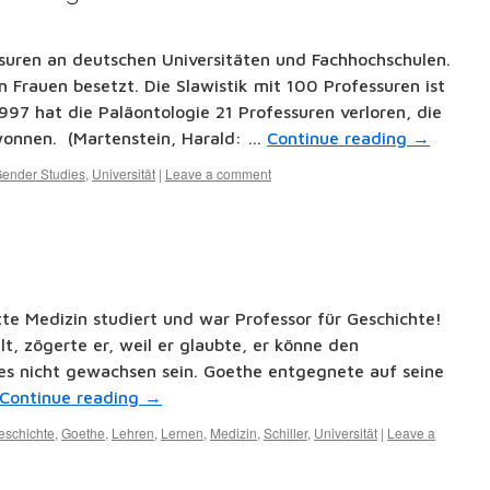
suren an deutschen Universitäten und Fachhochschulen.
on Frauen besetzt. Die Slawistik mit 100 Professuren ist
997 hat die Paläontologie 21 Professuren verloren, die
onnen. (Martenstein, Harald: …
Continue reading
→
ender Studies
,
Universität
|
Leave a comment
atte Medizin studiert und war Professor für Geschichte!
lt, zögerte er, weil er glaubte, er könne den
s nicht gewachsen sein. Goethe entgegnete auf seine
Continue reading
→
eschichte
,
Goethe
,
Lehren
,
Lernen
,
Medizin
,
Schiller
,
Universität
|
Leave a