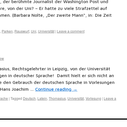
n, der berühmte Journalist der Washington Post und
e, von der Uni? – Er hatte zu viele Strafzettel auf
n. (Barbara Nolte, „Der zweite Mann“, in: Die Zeit
,
Parken
,
Rauswurf
,
Uni
,
Universität
|
Leave a comment
few
us, Rechtsgelehrter in Leipzig, von der Universität
gen in deutscher Sprache! Damit hielt er sich nicht an
ie den Gebrauch der deutschen Sprache in Vorlesungen
: Hans Joachim …
Continue reading
→
rache
|
Tagged
Deutsch
,
Latein
,
Thomasius
,
Universität
,
Vorlesung
|
Leave a