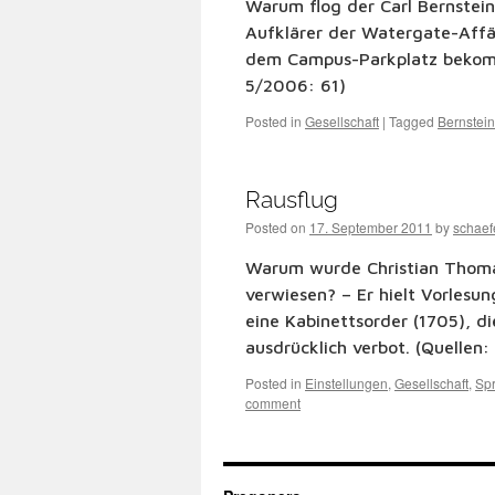
Warum flog der Carl Bernstei
Aufklärer der Watergate-Affär
dem Campus-Parkplatz bekomme
5/2006: 61)
Posted in
Gesellschaft
|
Tagged
Bernstein
Rausflug
Posted on
17. September 2011
by
schae
Warum wurde Christian Thomasi
verwiesen? – Er hielt Vorlesun
eine Kabinettsorder (1705), d
ausdrücklich verbot. (Quellen
Posted in
Einstellungen
,
Gesellschaft
,
Sp
comment