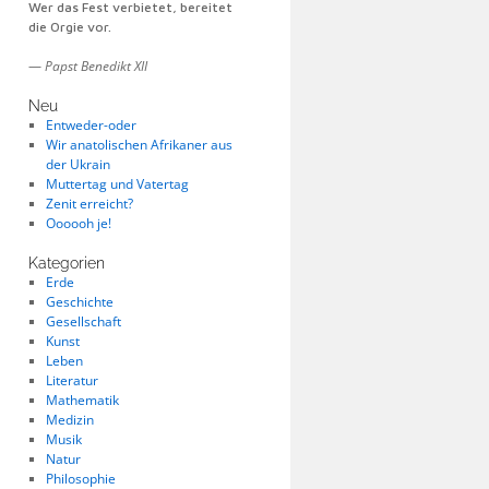
Wer das Fest verbietet, bereitet
die Orgie vor.
—
Papst Benedikt XII
Neu
Entweder-oder
Wir anatolischen Afrikaner aus
der Ukrain
Muttertag und Vatertag
Zenit erreicht?
Oooooh je!
Kategorien
Erde
Geschichte
Gesellschaft
Kunst
Leben
Literatur
Mathematik
Medizin
Musik
Natur
Philosophie