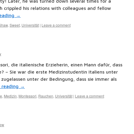
ty! Later, he was turned down several times for a
 crippled his relations with colleagues and fellow
reading
→
Shaw
,
Sweet
,
Universität
|
Leave a comment
w
ri, die italienische Erzieherin, einen Mann dafür, dass
? – Sie war die erste Medizinstudentin Italiens unter
 zugelassen unter der Bedingung, dass sie immer als
e reading
→
ie
,
Medizin
,
Montessori
,
Rauchen
,
Universität
|
Leave a comment
few