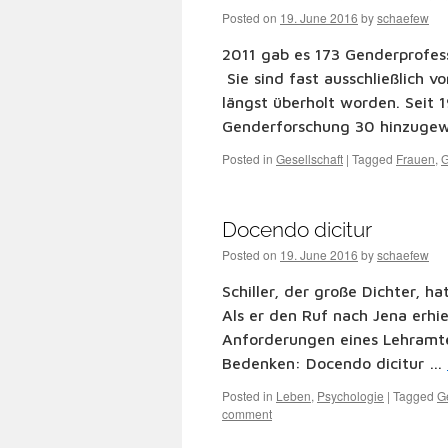
Posted on
19. June 2016
by
schaefew
2011 gab es 173 Genderprofes
Sie sind fast ausschließlich v
längst überholt worden. Seit 1
Genderforschung 30 hinzugew
Posted in
Gesellschaft
|
Tagged
Frauen
,
G
Docendo dicitur
Posted on
19. June 2016
by
schaefew
Schiller, der große Dichter, h
Als er den Ruf nach Jena erhie
Anforderungen eines Lehramte
Bedenken: Docendo dicitur …
Posted in
Leben
,
Psychologie
|
Tagged
G
comment