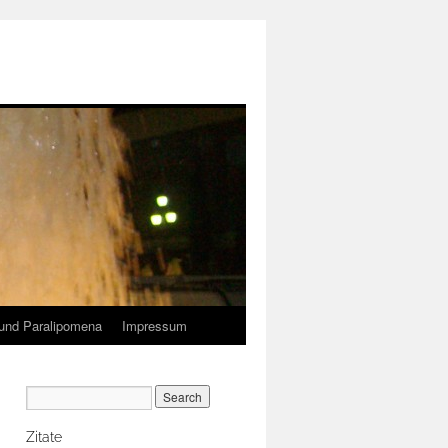
und Paralipomena
Impressum
Zitate