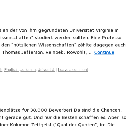
s an der von ihm gegründeten Universität Virginia in
Wissenschaften” studiert werden sollten. Eine Professur
u den “nützlichen Wissenschaften” zählte dagegen auch
er: Thomas Jefferson. Reinbek: Rowohlt, …
Continue
ch
,
Englisch
,
Jefferson
,
Universität
|
Leave a comment
dienplätze für 38.000 Bewerber! Da sind die Chancen,
t gerade gut. Und nur die Besten schaffen es. Aber, so
einer Kolumne Zeitgeist (“Qual der Quoten”, in: Die …