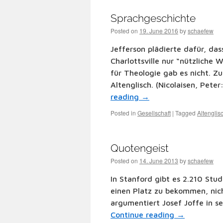
Sprachgeschichte
Posted on
19. June 2016
by
schaefew
Jefferson plädierte dafür, das
Charlottsville nur “nützliche 
für Theologie gab es nicht. Z
Altenglisch. (Nicolaisen, Pet
reading
→
Posted in
Gesellschaft
|
Tagged
Altenglis
Quotengeist
Posted on
14. June 2013
by
schaefew
In Stanford gibt es 2.210 Stu
einen Platz zu bekommen, nich
argumentiert Josef Joffe in s
Continue reading
→