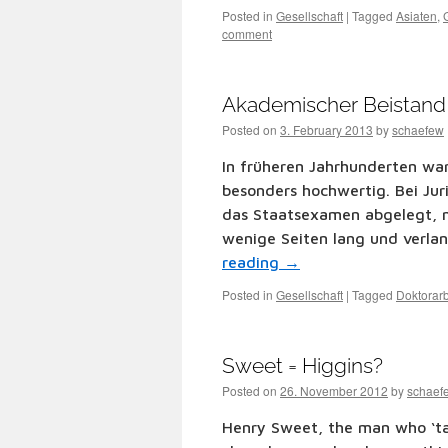
Posted in
Gesellschaft
|
Tagged
Asiaten
,
comment
Akademischer Beistand
Posted on
3. February 2013
by
schaefew
In früheren Jahrhunderten war
besonders hochwertig. Bei Jur
das Staatsexamen abgelegt, n
wenige Seiten lang und verla
reading
→
Posted in
Gesellschaft
|
Tagged
Doktorarb
Sweet = Higgins?
Posted on
26. November 2012
by
schaef
Henry Sweet, the man who ‘ta