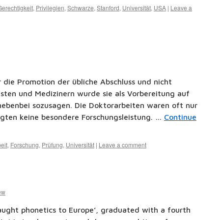
Gerechtigkeit
,
Privilegien
,
Schwarze
,
Stanford
,
Universität
,
USA
|
Leave a
 die Promotion der übliche Abschluss und nicht
isten und Medizinern wurde sie als Vorbereitung auf
ebenbei sozusagen. Die Doktorarbeiten waren oft nur
ngten keine besondere Forschungsleistung. …
Continue
eit
,
Forschung
,
Prüfung
,
Universität
|
Leave a comment
ew
ught phonetics to Europe’, graduated with a fourth