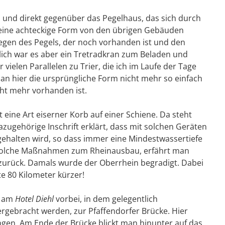
n, und direkt gegenüber das Pegelhaus, das sich durch
seine achteckige Form von den übrigen Gebäuden
wegen des Pegels, der noch vorhanden ist und den
lich war es aber ein Tretradkran zum Beladen und
 vielen Parallelen zu Trier, die ich im Laufe der Tage
n hier die ursprüngliche Form nicht mehr so einfach
cht mehr vorhanden ist.
t eine Art eiserner Korb auf einer Schiene. Da steht
azugehörige Inschrift erklärt, dass mit solchen Geräten
igehalten wird, so dass immer eine Mindestwassertiefe
st. Solche Maßnahmen zum Rheinausbau, erfährt man
 zurück. Damals wurde der Oberrhein begradigt. Dabei
e 80 Kilometer kürzer!
, am
Hotel Diehl
vorbei, in dem gelegentlich
gebracht werden, zur Pfaffendorfer Brücke. Hier
ngen. Am Ende der Brücke blickt man hinunter auf das