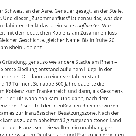
er Schweiz, an der Aare. Genauer gesagt, an der Stelle,
ßt. Und dieser „Zusammenfluss“ ist genau das, was den
n dahinter steckt das lateinische
confluentes
. Was
eit mit dem deutschen Koblenz am Zusammenfluss
leicher Geschichte, gleicher Name. Bis in frühe 20.
 am Rhein Coblenz.
he Gründung, genauso wie andere Städte am Rhein –
ie erste Siedlung entstand auf einem Hügel in der
urde der Ort dann zu einer veritablen Stadt
d 19 Türmen. Schlappe 500 Jahre dauerte die
am Koblenz zum Frankenreich und dann, als Geschenk
um Trier. Bis Napoleon kam. Und dann, nach dem
nz preußisch, Teil der preußischen Rheinprovinzen.
 kam es zur französischen Besatzungszone. Nach der
 kam es zu dem behelfsmäßig zugeschnittenen Land
llen der Franzosen. Die wollten ein unabhängiges
erzone zwischen Deutschland und Frankreich errichten.