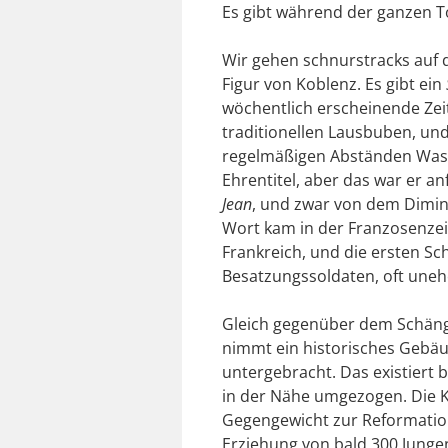
Es gibt während der ganzen T
Wir gehen schnurstracks auf 
Figur von Koblenz. Es gibt ein
wöchentlich erscheinende Zei
traditionellen Lausbuben, und
regelmäßigen Abständen Wasse
Ehrentitel, aber das war er a
Jean
, und zwar von dem Diminu
Wort kam in der Franzosenzeit
Frankreich, und die ersten Sc
Besatzungssoldaten, oft uneh
Gleich gegenüber dem Schänge
nimmt ein historisches Gebäu
untergebracht. Das existiert 
in der Nähe umgezogen. Die Ku
Gegengewicht zur Reformation
Erziehung von bald 300 Junge