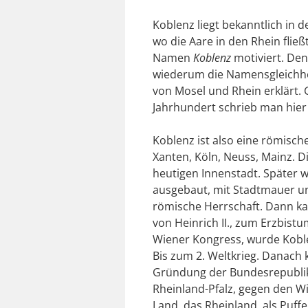
Koblenz liegt bekanntlich in d
wo die Aare in den Rhein flie
Namen
Koblenz
motiviert. Den
wiederum die Namensgleichh
von Mosel und Rhein erklärt. G
Jahrhundert schrieb man hier
Koblenz ist also eine römisc
Xanten, Köln, Neuss, Mainz. D
heutigen Innenstadt. Später w
ausgebaut, mit Stadtmauer un
römische Herrschaft. Dann k
von Heinrich II., zum Erzbist
Wiener Kongress, wurde Koble
Bis zum 2. Weltkrieg. Danach
Gründung der Bundesrepublik
Rheinland-Pfalz, gegen den Wi
Land, das Rheinland, als Puff