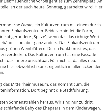
r Liebfrauenkirche vorbei geht es zum Zentralplatz. An
elle, an der auch heute, Sonntag, gearbeitet wird. Hier
ypermoderne
Forum
, ein Kulturzentrum mit einem durch
ennten Einkaufszentrum. Beide verbindet die Form,
ne abgerundete „Spitze“, wenn das das richtige Wort
 Gebäude sind aber ganz anders. Das Einkaufszentrum
aus grünen Weinblättern. Deren Funktion ist es, das
s zu verdecken. Das Kulturzentrum hat eine Fassade
ht das Innere unsichtbar. Für mich ist da alles neu.
ie hier, obwohl ich sonst eigentlich in allen Ecken der
in.
t das Mittelrheinmuseum, das Romanticum, die
steninformation. Dort beginnt die Stadtführung.
sten Sonnenstrahlen heraus. Wir sind nur zu dritt,
 schlafende Baby des Ehepaars in dem Kinderwagen.