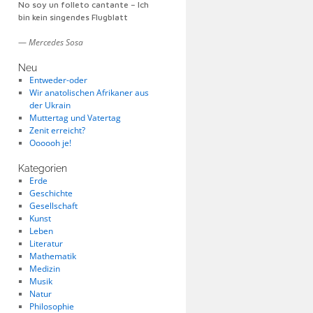
No soy un folleto cantante – Ich
bin kein singendes Flugblatt
—
Mercedes Sosa
Neu
Entweder-oder
Wir anatolischen Afrikaner aus
der Ukrain
Muttertag und Vatertag
Zenit erreicht?
Oooooh je!
Kategorien
Erde
Geschichte
Gesellschaft
Kunst
Leben
Literatur
Mathematik
Medizin
Musik
Natur
Philosophie