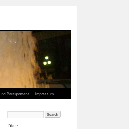
und Paralipomena
Impressum
Zitate