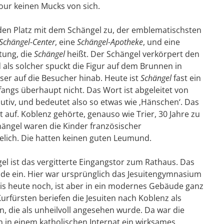
our keinen Mucks von sich.
den Platz mit dem Schängel zu, der emblematischsten
Schängel-Center
, eine
Schängel-Apotheke
, und eine
tung, die
Schängel
heißt. Der Schängel verkörpert den
 als solcher spuckt die Figur auf dem Brunnen in
r auf die Besucher hinab. Heute ist
Schängel
fast ein
nfangs überhaupt nicht. Das Wort ist abgeleitet von
tiv, und bedeutet also so etwas wie ‚Hänschen‘. Das
 auf. Koblenz gehörte, genauso wie Trier, 30 Jahre zu
hängel waren die Kinder französischer
elich. Die hatten keinen guten Leumund.
l ist das vergitterte Eingangstor zum Rathaus. Das
de ein. Hier war ursprünglich das Jesuitengymnasium
bis heute noch, ist aber in ein modernes Gebäude ganz
rfürsten beriefen die Jesuiten nach Koblenz als
, die als unheilvoll angesehen wurde. Da war die
n in einem katholischen Internat ein wirksames