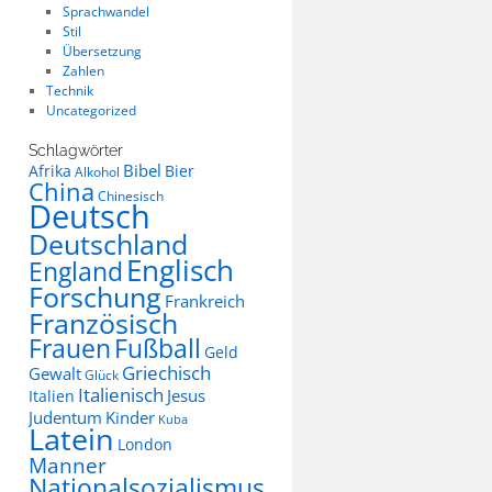
Sprachwandel
Stil
Übersetzung
Zahlen
Technik
Uncategorized
Schlagwörter
Bibel
Afrika
Bier
Alkohol
China
Chinesisch
Deutsch
Deutschland
Englisch
England
Forschung
Frankreich
Französisch
Frauen
Fußball
Geld
Griechisch
Gewalt
Glück
Italienisch
Jesus
Italien
Judentum
Kinder
Kuba
Latein
London
Manner
Nationalsozialismus