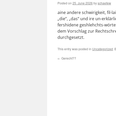
Posted on
25. June 2026
by
schaefew
aine andere schwirigkeit, fil-l
„die“, „das“ und ire un-erklä
fershidene geshlehchts-wörter
dem Vorschlag zur Rechtschre
durchgesetzt.
This entry was posted in
Uncategorized
. 
←
Gerecht??