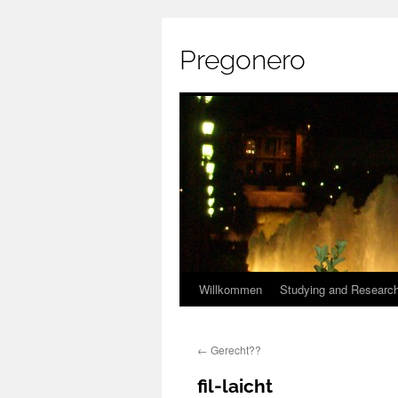
Pregonero
Skip
Willkommen
Studying and Researc
to
←
Gerecht??
content
fil-laicht