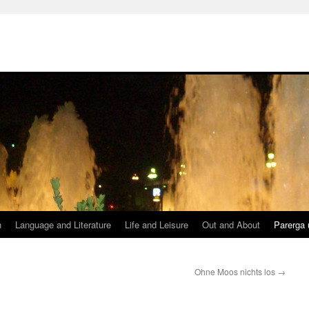
h
Language and Literature
Life and Leisure
Out and About
Parerga 
Ohne Moos nichts los
→