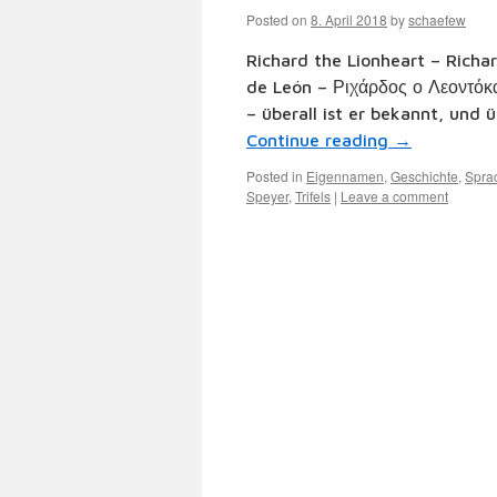
Posted on
8. April 2018
by
schaefew
Richard the Lionheart – Rich
de León – Ριχάρδος ο Λεοντόκ
– überall ist er bekannt, und
Continue reading
→
Posted in
Eigennamen
,
Geschichte
,
Spra
Speyer
,
Trifels
|
Leave a comment