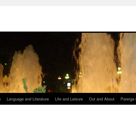
h
Language and Literature
Life and Leisure
Out and About
Parerga 