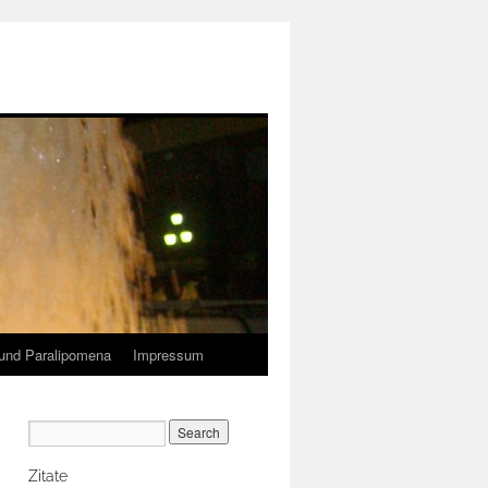
und Paralipomena
Impressum
Zitate