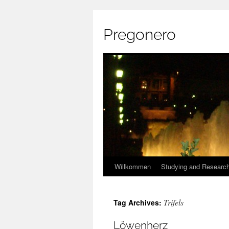
Pregonero
Skip
Willkommen
Studying and Researc
to
Trifels
Tag Archives:
content
Löwenherz