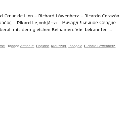
ard Cœur de Lion – Richard Löwenherz – Ricardo Corazón
αρδος – Rikard Lejonhjärta – Ричард Львиное Сердце
 überall mit dem gleichen Beinamen. Viel bekannter …
che
|
Tagged
Armbrust
,
England
,
Kreuzzug
,
Lösegeld
,
Richard Löwenherz
,