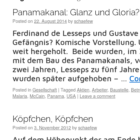
Panamakanal: Glanz und Gloria?
Posted on
22. August 2014
by
schaefew
Ferdinand de Lesseps und Gustave 
Gefängnis? Komische Vorstellung. 
weit hergeholt. Beide wurden, 
mit dem Bau des Panamakanals, ver
zwei Jahren, Lesseps zu fünf Jahren
wurden später aufgehoben – …
Co
Posted in
Gesellschaft
|
Tagged
Aktien
,
Arbeiter
,
Baustelle
,
Betr
Malaria
,
McCain
,
Panama
,
USA
|
Leave a comment
Köpfchen, Köpfchen
Posted on
3. November 2012
by
schaefew
Auf dem Höhepunkt der am Ende b