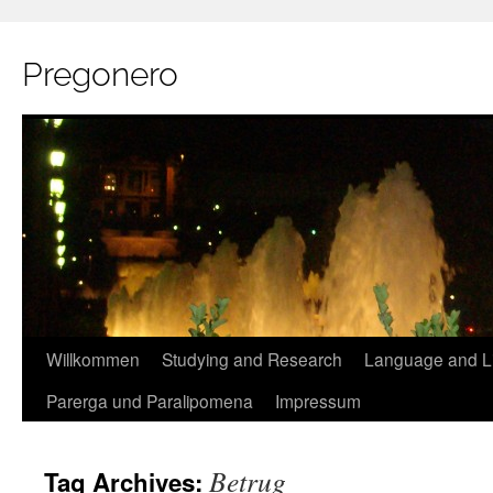
Pregonero
Skip
Willkommen
Studying and Research
Language and Li
to
Parerga und Paralipomena
Impressum
content
Betrug
Tag Archives: