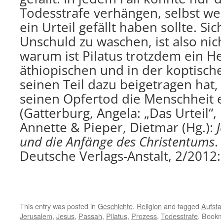
Todesstrafe verhängen, selbst w
ein Urteil gefällt haben sollte. Si
Unschuld zu waschen, ist also ni
warum ist Pilatus trotzdem ein He
äthiopischen und in der koptische
seinen Teil dazu beigetragen hat,
seinen Opfertod die Menschheit e
(Gatterburg, Angela: „Das Urteil“
Annette & Pieper, Dietmar (Hg.):
und die Anfänge des Christentums
Deutsche Verlags-Anstalt, 2/2012
This entry was posted in
Geschichte
,
Religion
and tagged
Aufst
Jerusalem
,
Jesus
,
Passah
,
Pilatus
,
Prozess
,
Todesstrafe
. Book