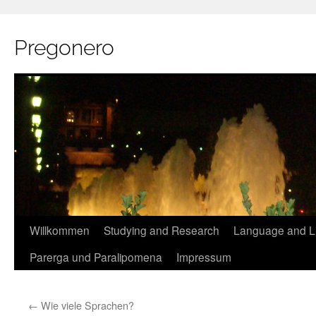
Pregonero
Skip
Willkommen
Studying and Research
Language and Li
to
Parerga und Paralipomena
Impressum
content
←
Wie viele Sprachen?