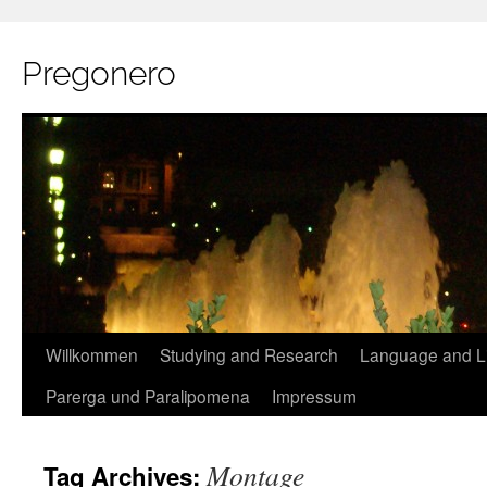
Pregonero
Skip
Willkommen
Studying and Research
Language and Li
to
Parerga und Paralipomena
Impressum
content
Montage
Tag Archives: