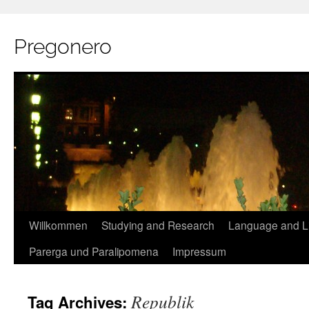
Pregonero
Skip
Willkommen
Studying and Research
Language and Li
to
Parerga und Paralipomena
Impressum
content
Republik
Tag Archives: