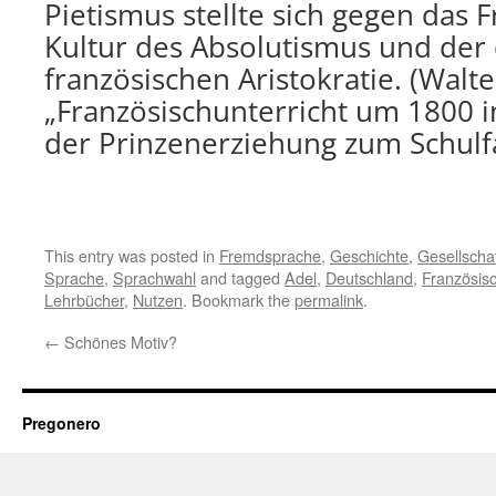
Pietismus stellte sich gegen das F
Kultur des Absolutismus und der
französischen Aristokratie. (Walt
„Französischunterricht um 1800 
der Prinzenerziehung zum Schulf
This entry was posted in
Fremdsprache
,
Geschichte
,
Gesellscha
Sprache
,
Sprachwahl
and tagged
Adel
,
Deutschland
,
Französis
Lehrbücher
,
Nutzen
. Bookmark the
permalink
.
←
Schönes Motiv?
Pregonero