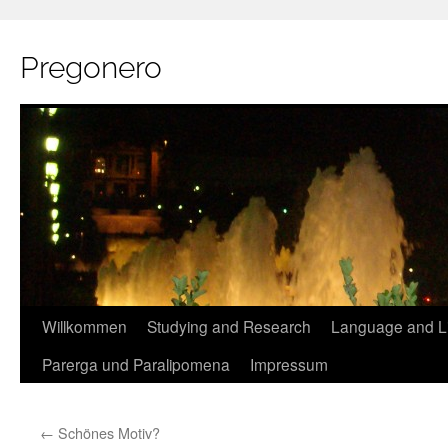
Pregonero
Skip
Willkommen
Studying and Research
Language and Li
to
Parerga und Paralipomena
Impressum
content
←
Schönes Motiv?