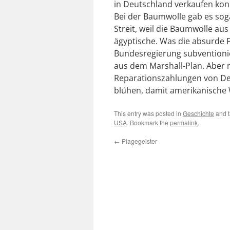
in Deutschland verkaufen ko
Bei der Baumwolle gab es soga
Streit, weil die Baumwolle aus
ägyptische. Was die absurde 
Bundesregierung subventionie
aus dem Marshall-Plan. Aber n
Reparationszahlungen von Deut
blühen, damit amerikanisch
This entry was posted in
Geschichte
and 
USA
. Bookmark the
permalink
.
←
Plagegeister