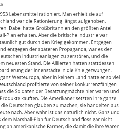
ew
53 Lebensmittel rationiert. Man erhielt sie auf
chland war die Rationierung längst aufgehoben.
ren. Dabei hatte Großbritannien den größten Anteil
-Plan erhalten. Aber die britische Industrie war
rstaunlich gut durch den Krieg gekommen. Entgegen
und entgegen der späteren Propaganda, war es den
 deutschen Industrieanlagen zu zerstören, und die
m neuesten Stand. Die Alliierten hatten stattdessen
ardierung der Innenstädte in die Knie gezwungen.
 ganz Westeuropa, aber in keinem Land hatte er so viel
Deutschland profitierte von seiner konkurrenzfähigen
dass die Soldaten der Besatzungmächte hier waren und
rodukte kauften. Die Amerikaner setzten ihre ganze
die Deutschen glauben zu machen, sie handelten aus
heute nach. Aber wahr ist das natürlich nicht. Ganz und
s dem Marshall-Plan für Deutschland floss gar nicht
ng an amerikanische Farmer, die damit die ihre Waren