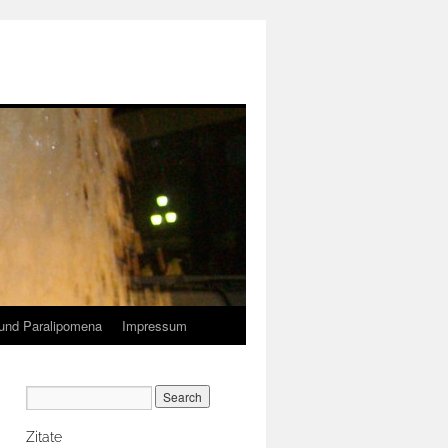
und Paralipomena
Impressum
Zitate