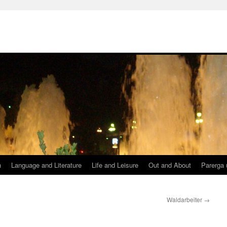
h
Language and Literature
Life and Leisure
Out and About
Parerga 
Waldarbeiter
→