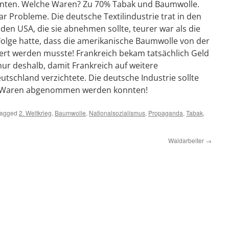
nnten. Welche Waren? Zu 70% Tabak und Baumwolle.
r Probleme. Die deutsche Textilindustrie trat in den
 den USA, die sie abnehmen sollte, teurer war als die
Folge hatte, dass die amerikanische Baumwolle von der
rt werden musste! Frankreich bekam tatsächlich Geld
ur deshalb, damit Frankreich auf weitere
schland verzichtete. Die deutsche Industrie sollte
e Waren abgenommen werden konnten!
tagged
2. Weltkrieg
,
Baumwolle
,
Nationalsozialismus
,
Propaganda
,
Tabak
,
Waldarbeiter
→