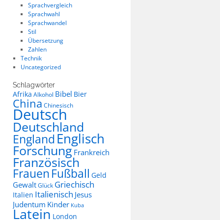
Sprachvergleich
Sprachwahl
Sprachwandel
Stil
Übersetzung
Zahlen
Technik
Uncategorized
Schlagwörter
Bibel
Afrika
Bier
Alkohol
China
Chinesisch
Deutsch
Deutschland
Englisch
England
Forschung
Frankreich
Französisch
Frauen
Fußball
Geld
Griechisch
Gewalt
Glück
Italienisch
Jesus
Italien
Judentum
Kinder
Kuba
Latein
London