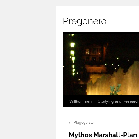
Pregonero
Skip
Willkommen
Studying and Researc
to
←
Plagegeister
content
Mythos Marshall-Plan