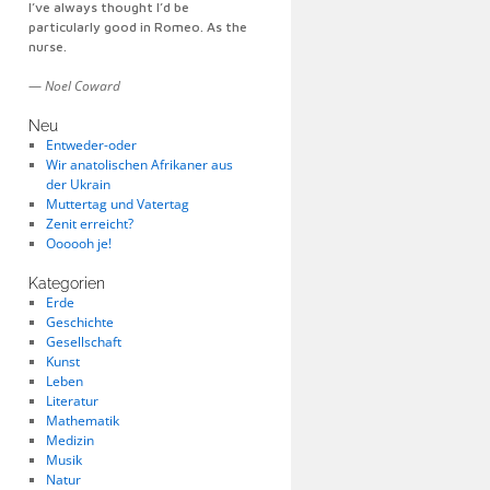
I’ve always thought I’d be
particularly good in Romeo. As the
nurse.
—
Noel Coward
Neu
Entweder-oder
Wir anatolischen Afrikaner aus
der Ukrain
Muttertag und Vatertag
Zenit erreicht?
Oooooh je!
Kategorien
Erde
Geschichte
Gesellschaft
Kunst
Leben
Literatur
Mathematik
Medizin
Musik
Natur