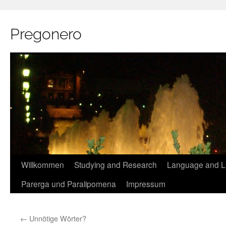
Pregonero
Skip
Willkommen
Studying and Research
Language and Li
to
Parerga und Paralipomena
Impressum
content
←
Unnötige Wörter?