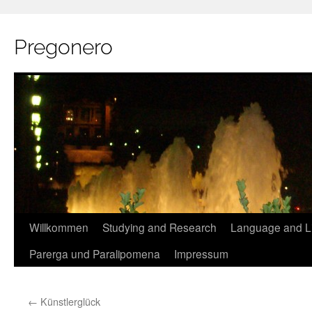
Pregonero
Skip
Willkommen
Studying and Research
Language and Li
to
Parerga und Paralipomena
Impressum
content
←
Künstlerglück