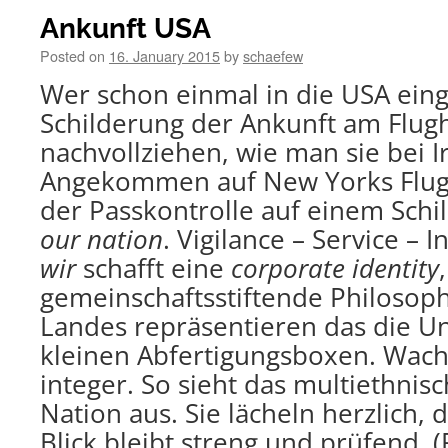
Ankunft USA
Posted on
16. January 2015
by
schaefew
Wer schon einmal in die USA einge
Schilderung der Ankunft am Flug
nachvollziehen, wie man sie bei I
Angekommen auf New Yorks Flugh
der Passkontrolle auf einem Schi
our nation
. Vigilance – Service – I
wir
schafft eine
corporate identity
gemeinschaftsstiftende Philosop
Landes repräsentieren das die Un
kleinen Abfertigungsboxen. Wachs
integer. So sieht das multiethnis
Nation aus. Sie lächeln herzlich, 
Blick bleibt streng und prüfend. 