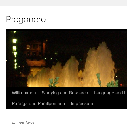
Pregonero
Skip
Willkommen
Studying and Research
Language and Li
to
Parerga und Paralipomena
Impressum
content
←
Lost Boys