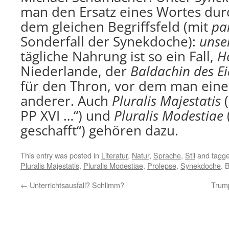
man den Ersatz eines Wortes dur
dem gleichen Begriffsfeld (mit
pa
Sonderfall der Synekdoche):
unser
tägliche Nahrung ist so ein Fall,
H
Niederlande, der
Baldachin des Ei
für den Thron, vor dem man einen
anderer. Auch
Pluralis
Majestatis
(
PP XVI …“) und
Pluralis Modestiae
geschafft“) gehören dazu.
This entry was posted in
Literatur
,
Natur
,
Sprache
,
Stil
and tagg
Pluralis Majestatis
,
Pluralis Modestiae
,
Prolepse
,
Synekdoche
. 
←
Unterrichtsausfall? Schlimm?
Trump