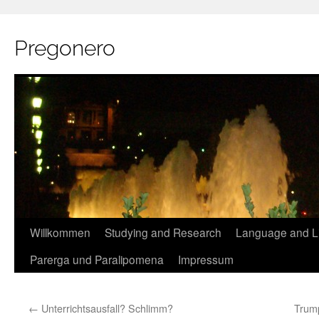
Pregonero
Skip
Willkommen
Studying and Research
Language and Li
to
Parerga und Paralipomena
Impressum
content
←
Unterrichtsausfall? Schlimm?
Trump