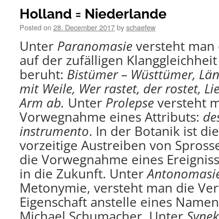
Holland = Niederlande
Posted on
28. December 2017
by
schaefew
Unter
Paranomasie
versteht man 
auf der zufälligen Klanggleichhei
beruht:
Bistümer – Wüsttümer, Länd
mit Weile, Wer rastet, der rostet, L
Arm ab.
Unter
Prolepse
versteht 
Vorwegnahme eines Attributs:
de
instrumento
. In der Botanik ist d
vorzeitige Austreiben von Sprosse
die Vorwegnahme eines Ereigniss
in die Zukunft. Unter
Antonomasi
Metonymie, versteht man die Ve
Eigenschaft anstelle eines Name
Michael Schumacher. Unter
Syne