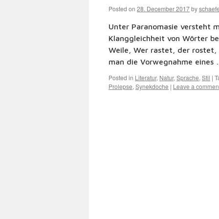
Posted on
28. December 2017
by
schaef
Unter Paranomasie versteht ma
Klanggleichheit von Wörter be
Weile, Wer rastet, der rostet,
man die Vorwegnahme eines
Posted in
Literatur
,
Natur
,
Sprache
,
Stil
|
T
Prolepse
,
Synekdoche
|
Leave a commen