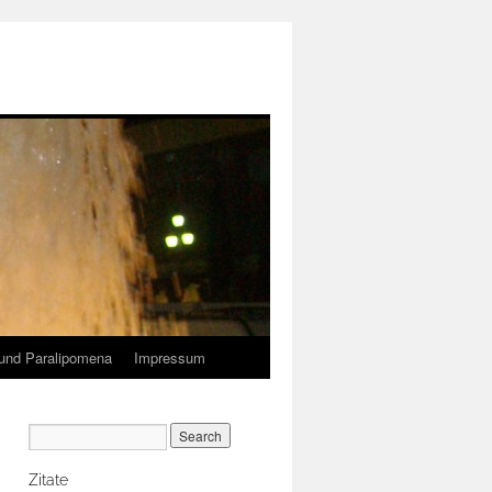
und Paralipomena
Impressum
Zitate