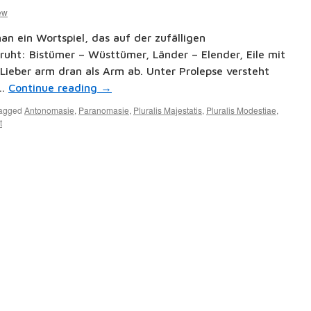
ew
n ein Wortspiel, das auf der zufälligen
ruht: Bistümer – Wüsttümer, Länder – Elender, Eile mit
 Lieber arm dran als Arm ab. Unter Prolepse versteht
 …
Continue reading
→
agged
Antonomasie
,
Paranomasie
,
Pluralis Majestatis
,
Pluralis Modestiae
,
t