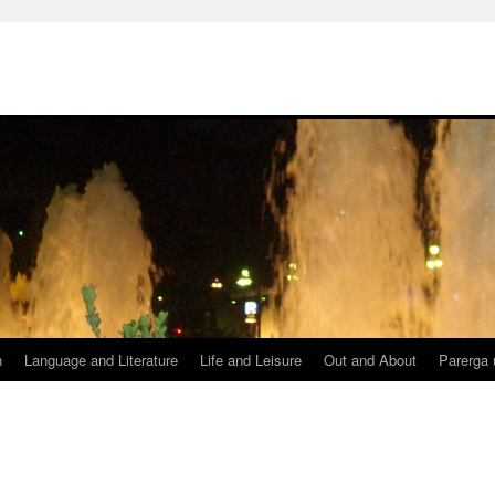
h
Language and Literature
Life and Leisure
Out and About
Parerga 