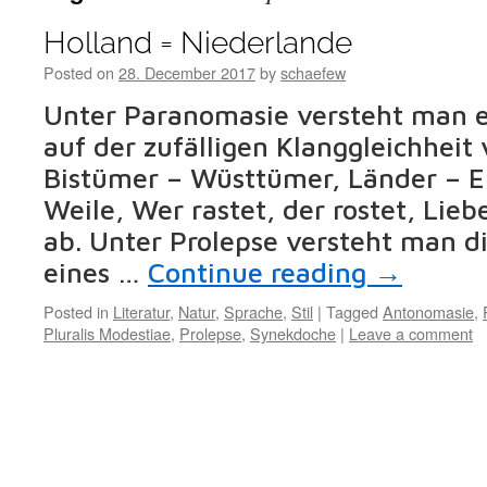
Holland = Niederlande
Posted on
28. December 2017
by
schaefew
Unter Paranomasie versteht man e
auf der zufälligen Klanggleichheit
Bistümer – Wüsttümer, Länder – El
Weile, Wer rastet, der rostet, Lie
ab. Unter Prolepse versteht man 
eines …
Continue reading
→
Posted in
Literatur
,
Natur
,
Sprache
,
Stil
|
Tagged
Antonomasie
,
Pluralis Modestiae
,
Prolepse
,
Synekdoche
|
Leave a comment