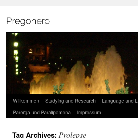
Pregonero
Skip
Willkommen
Studying and Research
Language and Li
to
Parerga und Paralipomena
Impressum
content
Prolepse
Tag Archives: