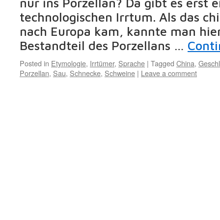
nur ins Porzellan? Da gibt es erst 
technologischen Irrtum. Als das ch
nach Europa kam, kannte man hier
Bestandteil des Porzellans …
Conti
Posted in
Etymologie
,
Irrtümer
,
Sprache
|
Tagged
China
,
Geschl
Porzellan
,
Sau
,
Schnecke
,
Schweine
|
Leave a comment