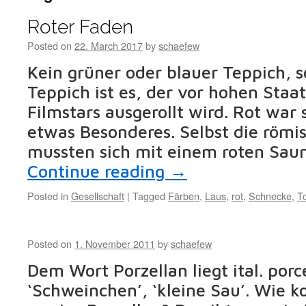
Roter Faden
Posted on
22. March 2017
by
schaefew
Kein grüner oder blauer Teppich, s
Teppich ist es, der vor hohen Staa
Filmstars ausgerollt wird. Rot war 
etwas Besonderes. Selbst die römi
mussten sich mit einem roten Sau
Continue reading
→
Posted in
Gesellschaft
|
Tagged
Färben
,
Laus
,
rot
,
Schnecke
,
T
Posted on
1. November 2011
by
schaefew
Dem Wort Porzellan liegt ital. porc
‘Schweinchen’, ‘kleine Sau’. Wie