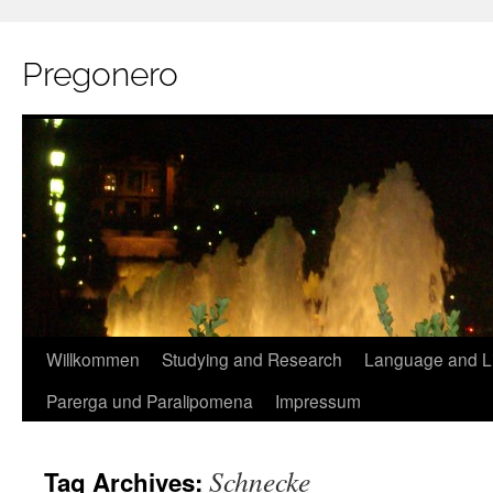
Pregonero
Skip
Willkommen
Studying and Research
Language and Li
to
Parerga und Paralipomena
Impressum
content
Schnecke
Tag Archives: