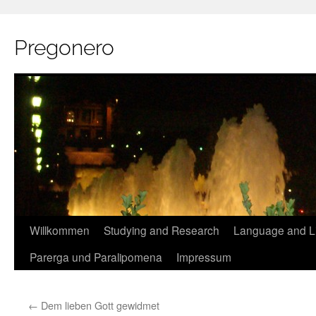
Pregonero
Skip
Willkommen
Studying and Research
Language and Li
to
Parerga und Paralipomena
Impressum
content
←
Dem lieben Gott gewidmet