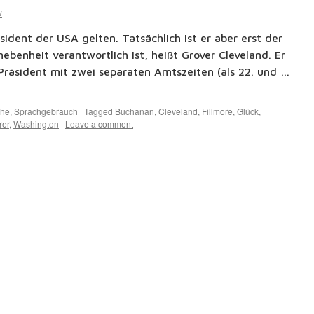
w
ident der USA gelten. Tatsächlich ist er aber erst der
ebenheit verantwortlich ist, heißt Grover Cleveland. Er
 Präsident mit zwei separaten Amtszeiten (als 22. und …
che
,
Sprachgebrauch
|
Tagged
Buchanan
,
Cleveland
,
Fillmore
,
Glück
,
rer
,
Washington
|
Leave a comment