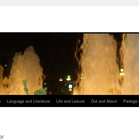
h
Language and Literature
Life and Leisure
Out and About
Parerga 
er