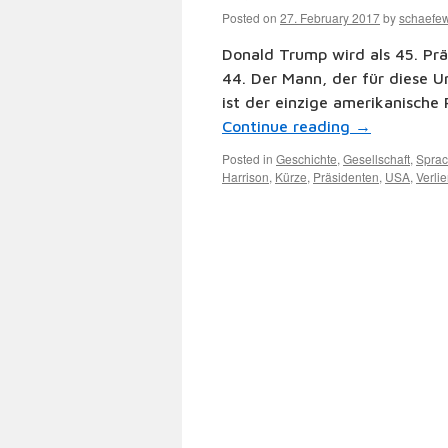
Posted on
27. February 2017
by
schaefe
Donald Trump wird als 45. Präs
44. Der Mann, der für diese Un
ist der einzige amerikanische
Continue reading
→
Posted in
Geschichte
,
Gesellschaft
,
Spra
Harrison
,
Kürze
,
Präsidenten
,
USA
,
Verlie