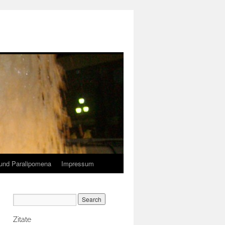
und Paralipomena
Impressum
Zitate