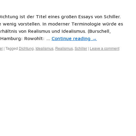
chtung ist der Titel eines großen Essays von Schiller.
 wenig vorstellen. In moderner Terminologie würde es
hältnis von Realismus und Idealismus. (Burschell,
bei Hamburg: Rowohlt: …
Continue reading
→
el
|
Tagged
Dichtung
,
Idealismus
,
Realismus
,
Schiller
|
Leave a comment