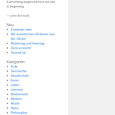
Everything begins before we see
it beginning.
—
John Burnside
Neu
Entweder-oder
Wir anatolischen Afrikaner aus
der Ukrain
Muttertag und Vatertag
Zenit erreicht?
Oooooh je!
Kategorien
Erde
Geschichte
Gesellschaft
Kunst
Leben
Literatur
Mathematik
Medizin
Musik
Natur
Philosophie