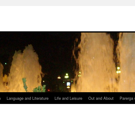
h
Language and Literature
Life and Leisure
Out and About
Parerga 