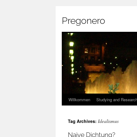
Pregonero
Skip
Willkommen
Studying and Researc
to
Idealismus
Tag Archives:
content
Naive Dichtung?