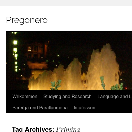
Pregonero
Skip
Willkommen
Studying and Research
Language and Li
to
Parerga und Paralipomena
Impressum
content
Priming
Tag Archives: