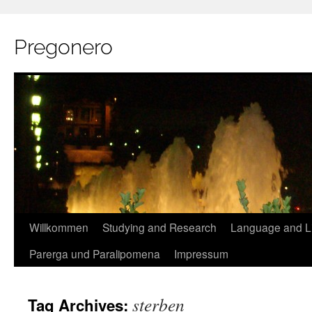
Pregonero
Skip
Willkommen
Studying and Research
Language and Li
to
Parerga und Paralipomena
Impressum
content
sterben
Tag Archives: