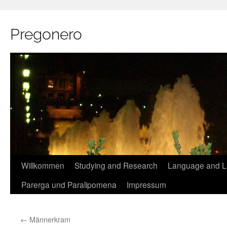
Pregonero
Skip
Willkommen
Studying and Research
Language and Li
to
Parerga und Paralipomena
Impressum
content
←
Männerkram