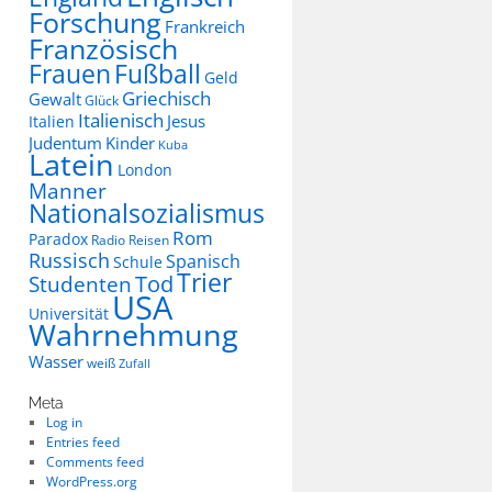
Forschung
Frankreich
Französisch
Frauen
Fußball
Geld
Griechisch
Gewalt
Glück
Italienisch
Jesus
Italien
Judentum
Kinder
Kuba
Latein
London
Manner
Nationalsozialismus
Rom
Paradox
Radio
Reisen
Russisch
Spanisch
Schule
Trier
Tod
Studenten
USA
Universität
Wahrnehmung
Wasser
weiß
Zufall
Meta
Log in
Entries feed
Comments feed
WordPress.org