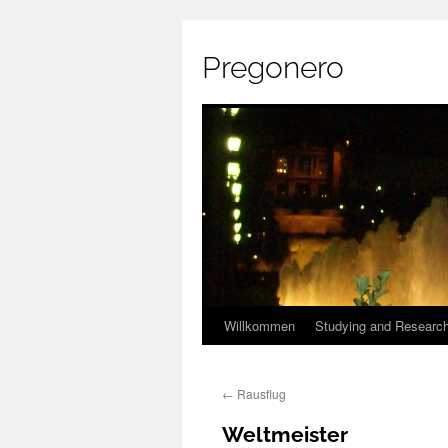
Pregonero
Skip
Willkommen
Studying and Researc
to
←
Rausflug
content
Weltmeister