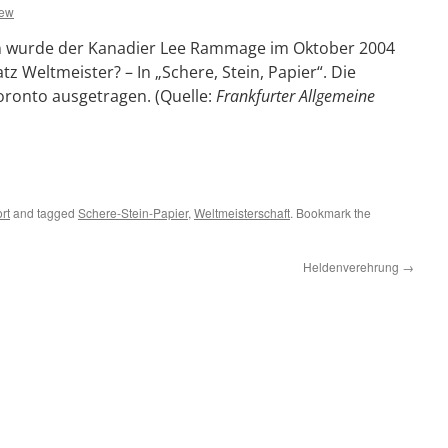
few
in wurde der Kanadier Lee Rammage im Oktober 2004
tz Weltmeister? – In „Schere, Stein, Papier“. Die
oronto ausgetragen. (Quelle:
Frankfurter Allgemeine
rt
and tagged
Schere-Stein-Papier
,
Weltmeisterschaft
. Bookmark the
Heldenverehrung
→