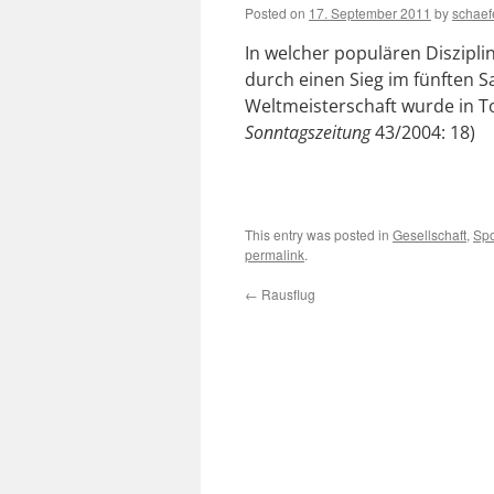
Posted on
17. September 2011
by
schae
In welcher populären Diszipl
durch einen Sieg im fünften Sa
Weltmeisterschaft wurde in T
Sonntagszeitung
43/2004: 18)
This entry was posted in
Gesellschaft
,
Spo
permalink
.
←
Rausflug