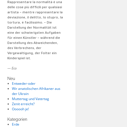
Rappresentare la normalità è una
delle cose più difficili per qualsiasi
artista – mentre rappresentare la
deviazione, il delitto, lo stupro, la
tortura, è facilissimo. – Die
Darstellung der Normalität ist
eine der schwierigsten Aufgaben
für einen Künstler – während die
Darstellung des Abweichenden,
des Verbrechens, der
Vergewaltigung, der Folter ein
Kinderspiel ist.
—
Eco
Neu
Entweder-oder
Wir anatolischen Afrikaner aus
der Ukrain
Muttertag und Vatertag
Zenit erreicht?
Oooooh je!
Kategorien
Erde