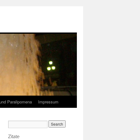
und Paralipomena
Impressum
Zitate