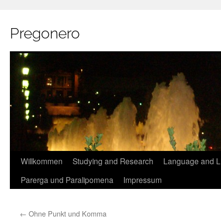
Pregonero
Skip
Willkommen
Studying and Research
Language and Li
to
Parerga und Paralipomena
Impressum
content
←
Ohne Punkt und Komma