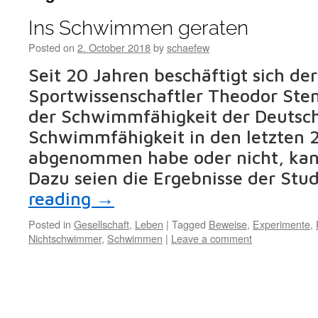
Ins Schwimmen geraten
Posted on
2. October 2018
by
schaefew
Seit 20 Jahren beschäftigt sich de
Sportwissenschaftler Theodor Ste
der Schwimmfähigkeit der Deutsc
Schwimmfähigkeit in den letzten 
abgenommen habe oder nicht, kann
Dazu seien die Ergebnisse der Stu
reading
→
Posted in
Gesellschaft
,
Leben
|
Tagged
Beweise
,
Experimente
,
Nichtschwimmer
,
Schwimmen
|
Leave a comment