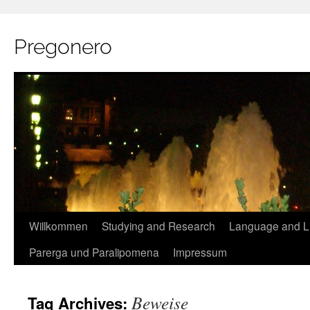
Pregonero
Skip
Willkommen
Studying and Research
Language and Li
to
Parerga und Paralipomena
Impressum
content
Beweise
Tag Archives: