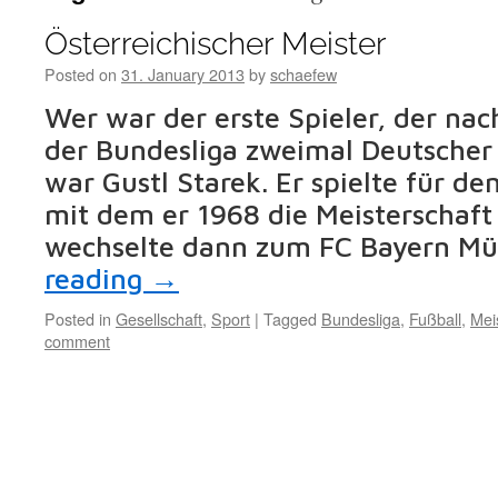
Österreichischer Meister
Posted on
31. January 2013
by
schaefew
Wer war der erste Spieler, der nac
der Bundesliga zweimal Deutscher
war Gustl Starek. Er spielte für de
mit dem er 1968 die Meisterschaf
wechselte dann zum FC Bayern M
reading
→
Posted in
Gesellschaft
,
Sport
|
Tagged
Bundesliga
,
Fußball
,
Mei
comment