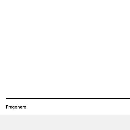
Pregonero