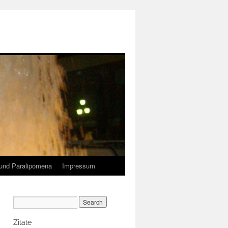
und Paralipomena
Impressum
Zitate