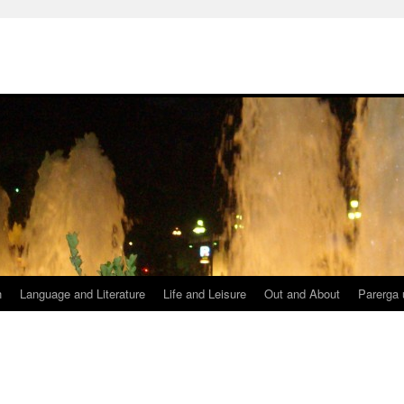
h
Language and Literature
Life and Leisure
Out and About
Parerga 