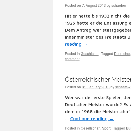
Posted on
7. August 2013
by
schaefew
Hitler hatte bis 1932 nicht di
1925 hatte er die Entlassung 
Dem Antrag war stattgegeben 
Innenminister des Freistaats
reading
→
Posted in
Geschichte
|
Tagged
Deutscher
comment
Österreichischer Meiste
Posted on
31. January 2013
by
schaefew
Wer war der erste Spieler, de
Deutscher Meister wurde? Es wa
dem er 1968 die Meisterscha
…
Continue reading
→
Posted in
Gesellschaft
,
Sport
|
Tagged
Bu