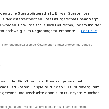
e deutsche Staatsbürgerschaft. Er war Staatenloser.
aus der österreichischen Staatsbürgerschaft beantragt.
worden. Er wurde schließlich Deutscher, indem ihn der
 Braunschweig zum Regierungsrat ernannte …
Continue
,
Hitler
,
Nationalsozialismus
,
Österreicher
,
Staatsbürgerschaft
|
Leave a
r
r nach der Einführung der Bundesliga zweimal
r Gustl Starek. Er spielte für den 1. FC Nürnberg, mit
ft gewann und wechselte dann zum FC Bayern München,
ndesliga
,
Fußball
,
Meister
,
Österreicher
,
Starek
|
Leave a comment