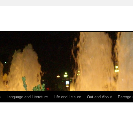
h
Language and Literature
Life and Leisure
Out and About
Parerga 