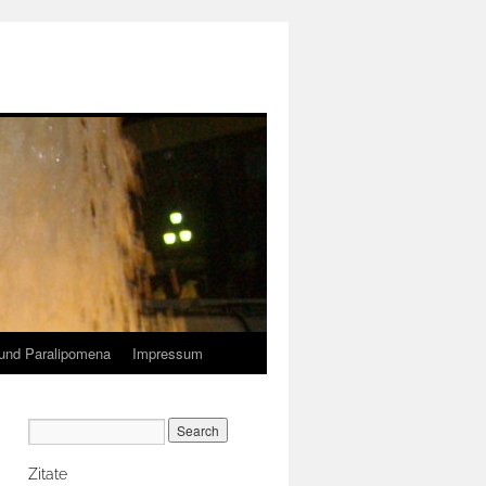
und Paralipomena
Impressum
Zitate