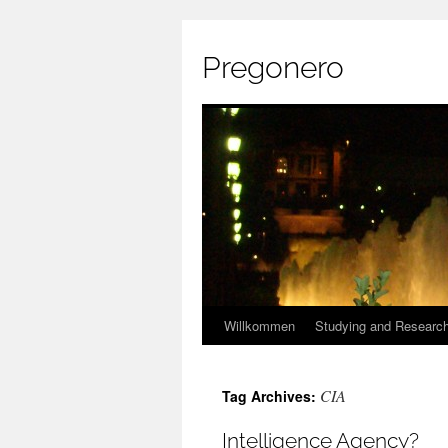
Pregonero
Skip
Willkommen
Studying and Researc
to
CIA
Tag Archives:
content
Intelligence Agency?