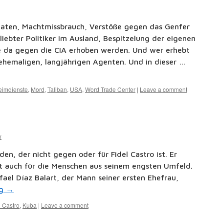
taten, Machtmissbrauch, Verstöße gegen das Genfer
ebter Politiker im Ausland, Bespitzelung der eigenen
e da gegen die CIA erhoben werden. Und wer erhebt
 ehemaligen, langjährigen Agenten. Und in dieser …
imdienste
,
Mord
,
Taliban
,
USA
,
Word Trade Center
|
Leave a comment
w
den, der nicht gegen oder für Fidel Castro ist. Er
gilt auch für die Menschen aus seinem engsten Umfeld.
ael Díaz Balart, der Mann seiner ersten Ehefrau,
ng
→
l Castro
,
Kuba
|
Leave a comment