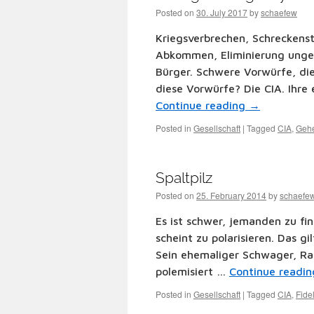
Posted on
30. July 2017
by
schaefew
Kriegsverbrechen, Schreckens
Abkommen, Eliminierung ungeli
Bürger. Schwere Vorwürfe, di
diese Vorwürfe? Die CIA. Ihre
Continue reading
→
Posted in
Gesellschaft
|
Tagged
CIA
,
Gehe
Spaltpilz
Posted on
25. February 2014
by
schaefe
Es ist schwer, jemanden zu fin
scheint zu polarisieren. Das 
Sein ehemaliger Schwager, Raf
polemisiert …
Continue readi
Posted in
Gesellschaft
|
Tagged
CIA
,
Fide