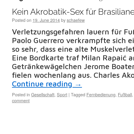
Kein Akrobatik-Sex für Brasilian
Posted on
19. June 2014
by
schaefew
Verletzungsgefahren lauern für Fuß
Paolo Guerrero verkrampfte sich e
so sehr, dass eine alte Muskelverl
Eine Bordkarte traf Milan Rapaić 
Getränkewägelchen Jerome Boaten
fielen wochenlang aus. Charles Ak
Continue reading
→
Posted in
Gesellschaft
,
Sport
|
Tagged
Fernbedienung
,
Fußball
comment