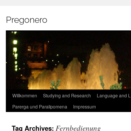
Pregonero
Skip
Willkommen
Studying and Research
Language and Li
to
Parerga und Paralipomena
Impressum
content
Fernbedienung
Tag Archives: