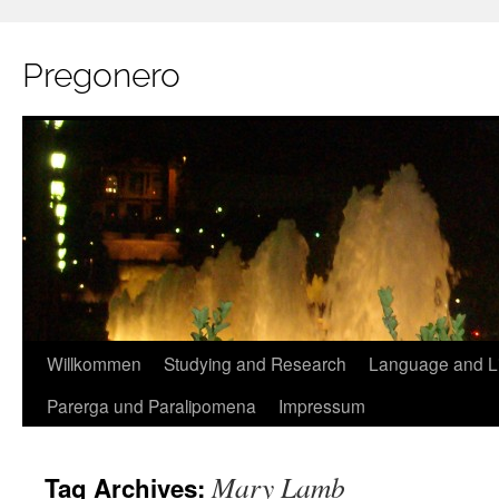
Pregonero
Skip
Willkommen
Studying and Research
Language and Li
to
Parerga und Paralipomena
Impressum
content
Mary Lamb
Tag Archives: