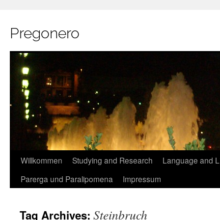
Pregonero
Skip
Willkommen
Studying and Research
Language and Li
to
Parerga und Paralipomena
Impressum
content
Steinbruch
Tag Archives: