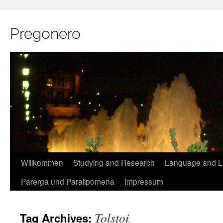
Pregonero
Skip
Willkommen
Studying and Research
Language and Li
to
Parerga und Paralipomena
Impressum
content
Tolstoi
Tag Archives: