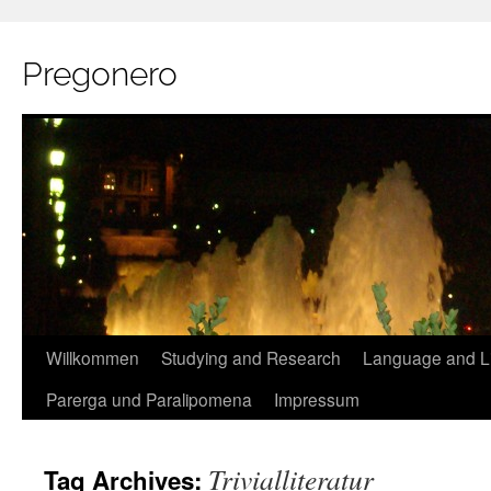
Pregonero
Skip
Willkommen
Studying and Research
Language and Li
to
Parerga und Paralipomena
Impressum
content
Trivialliteratur
Tag Archives: