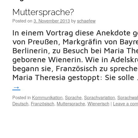
Muttersprache?
Posted on
3. November 2013
by
schaefew
In einem Vortrag diese Anekdote 
von Preußen, Markgräfin von Bayr
Berlinerin, zu Besuch bei Maria Th
geborene Wienerin. Wie in Adelskre
begann sie, Französisch zu sprech
Maria Theresia gestoppt: Sie solle
→
Posted in
Kommunikation
,
Sprache
,
Sprachvariation
,
Sprachwa
Deutsch
,
Französisch
,
Muttersprache
,
Wienerisch
|
Leave a co