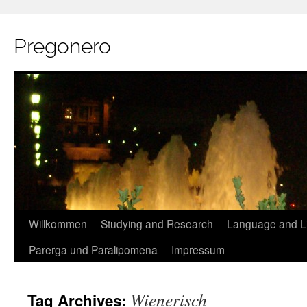
Pregonero
Skip
Willkommen
Studying and Research
Language and Li
to
Parerga und Paralipomena
Impressum
content
Wienerisch
Tag Archives: