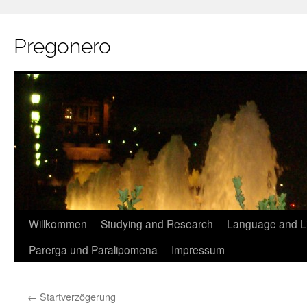
Pregonero
Skip
Willkommen
Studying and Research
Language and Li
to
Parerga und Paralipomena
Impressum
content
←
Startverzögerung