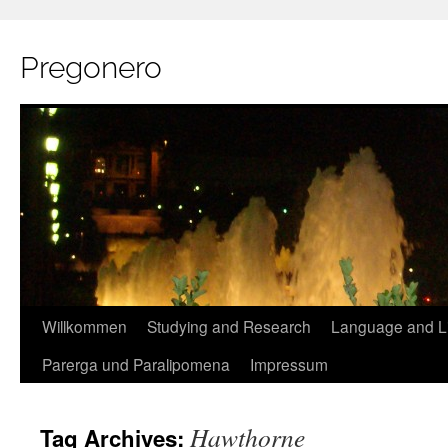
Pregonero
Skip
Willkommen
Studying and Research
Language and Li
to
Parerga und Paralipomena
Impressum
content
Hawthorne
Tag Archives: