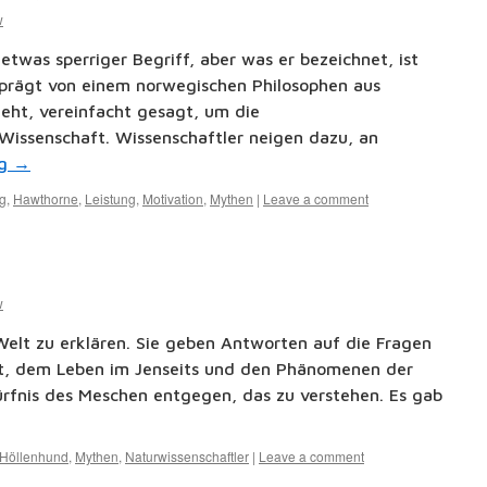
w
 etwas sperriger Begriff, aber was er bezeichnet, ist
eprägt von einem norwegischen Philosophen aus
geht, vereinfacht gesagt, um die
Wissenschaft. Wissenschaftler neigen dazu, an
ng
→
g
,
Hawthorne
,
Leistung
,
Motivation
,
Mythen
|
Leave a comment
w
Welt zu erklären. Sie geben Antworten auf die Fragen
lt, dem Leben im Jenseits und den Phänomenen der
fnis des Meschen entgegen, das zu verstehen. Es gab
Höllenhund
,
Mythen
,
Naturwissenschaftler
|
Leave a comment