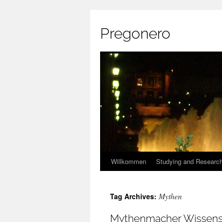
Pregonero
Skip
Willkommen
Studying and Researc
to
Mythen
Tag Archives:
content
Mythenmacher Wissensc