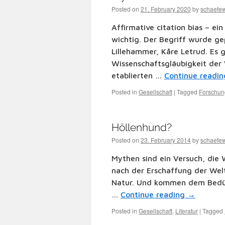
Posted on
21. February 2020
by
schaefe
Affirmative citation bias – ein
wichtig. Der Begriff wurde g
Lillehammer, Kåre Letrud. Es 
Wissenschaftsgläubigkeit der 
etablierten …
Continue readi
Posted in
Gesellschaft
|
Tagged
Forschun
Höllenhund?
Posted on
23. February 2014
by
schaefe
Mythen sind ein Versuch, die 
nach der Erschaffung der We
Natur. Und kommen dem Bedür
…
Continue reading
→
Posted in
Gesellschaft
,
Literatur
|
Tagged