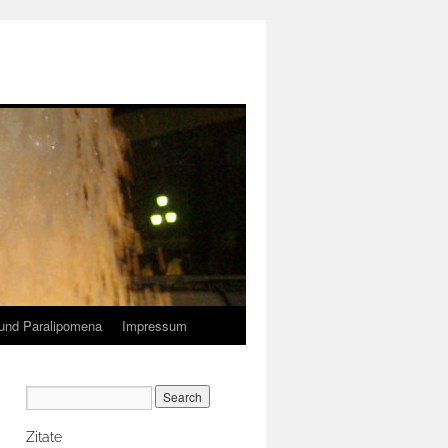
und Paralipomena
Impressum
Zitate