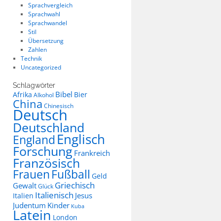
Sprachvergleich
Sprachwahl
Sprachwandel
Stil
Übersetzung
Zahlen
Technik
Uncategorized
Schlagwörter
Bibel
Afrika
Bier
Alkohol
China
Chinesisch
Deutsch
Deutschland
Englisch
England
Forschung
Frankreich
Französisch
Frauen
Fußball
Geld
Griechisch
Gewalt
Glück
Italienisch
Jesus
Italien
Judentum
Kinder
Kuba
Latein
London