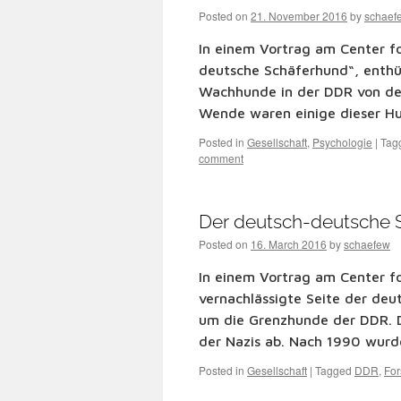
Posted on
21. November 2016
by
schaef
In einem Vortrag am Center fo
deutsche Schäferhund“, enthül
Wachhunde in der DDR von d
Wende waren einige dieser 
Posted in
Gesellschaft
,
Psychologie
|
Tag
comment
Der deutsch-deutsche 
Posted on
16. March 2016
by
schaefew
In einem Vortrag am Center fo
vernachlässigte Seite der de
um die Grenzhunde der DDR. 
der Nazis ab. Nach 1990 wur
Posted in
Gesellschaft
|
Tagged
DDR
,
Fo