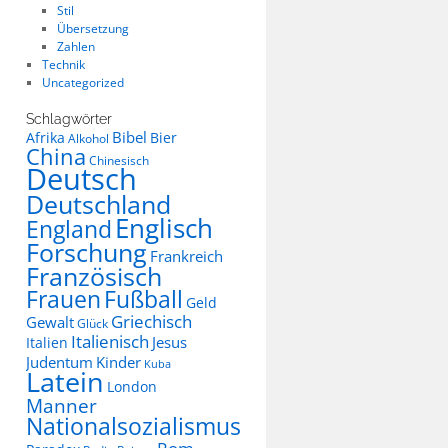
Stil
Übersetzung
Zahlen
Technik
Uncategorized
Schlagwörter
Bibel
Afrika
Bier
Alkohol
China
Chinesisch
Deutsch
Deutschland
Englisch
England
Forschung
Frankreich
Französisch
Frauen
Fußball
Geld
Griechisch
Gewalt
Glück
Italienisch
Jesus
Italien
Judentum
Kinder
Kuba
Latein
London
Manner
Nationalsozialismus