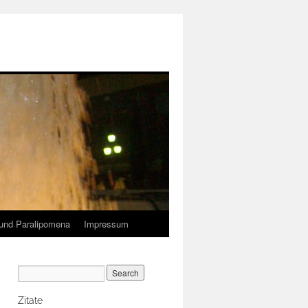
und Paralipomena
Impressum
Zitate