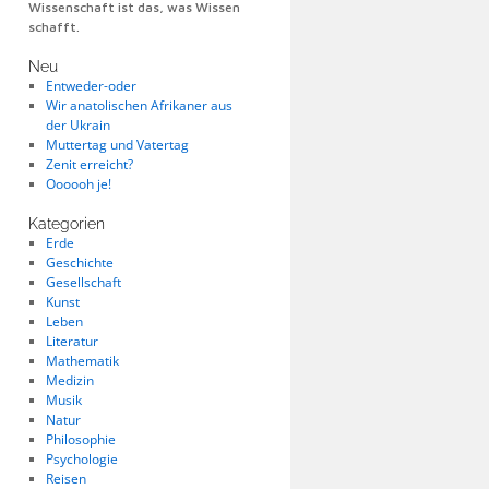
Wissenschaft ist das, was Wissen
schafft.
Neu
Entweder-oder
Wir anatolischen Afrikaner aus
der Ukrain
Muttertag und Vatertag
Zenit erreicht?
Oooooh je!
Kategorien
Erde
Geschichte
Gesellschaft
Kunst
Leben
Literatur
Mathematik
Medizin
Musik
Natur
Philosophie
Psychologie
Reisen