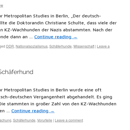
ew
r Metropolitan Studies in Berlin, „Der deutsch-
lte die Doktorandin Christiane Schulte, dass viele der
en KZ-Wachhunden der Nazis abstammten. Nach der
Hunde dann an …
Continue reading
→
ged
DDR
,
Nationalsozialismus
,
Schäferhunde
,
Wissenschaft
|
Leave a
Schäferhund
r Metropolitan Studies in Berlin wurde eine oft
utsch-deutschen Vergangenheit abgehandelt. Es ging
Die stammten in großer Zahl von den KZ-Wachhunden
den …
Continue reading
→
rschung
,
Schäferhunde
,
Vorurteile
|
Leave a comment