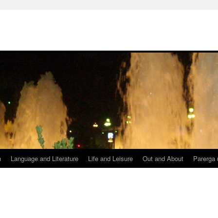
h
Language and Literature
Life and Leisure
Out and About
Parerga 